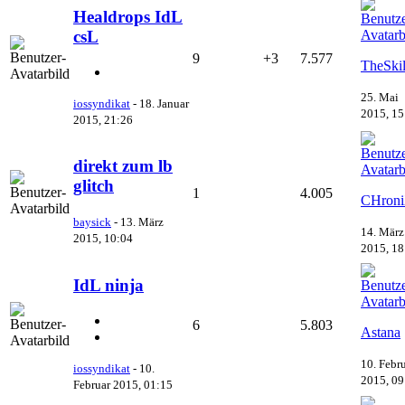
Healdrops IdL
csL
9
+3
7.577
TheSkil
25. Mai
iossyndikat
-
18. Januar
2015, 15
2015, 21:26
direkt zum lb
glitch
1
4.005
CHron
baysick
-
13. März
14. März
2015, 10:04
2015, 18
IdL ninja
6
5.803
Astana
10. Febr
iossyndikat
-
10.
2015, 09
Februar 2015, 01:15