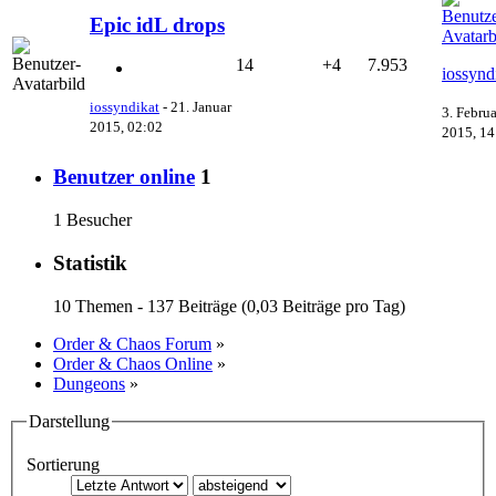
Epic idL drops
14
+4
7.953
iossynd
iossyndikat
-
21. Januar
3. Februa
2015, 02:02
2015, 14
Benutzer online
1
1 Besucher
Statistik
10 Themen - 137 Beiträge (0,03 Beiträge pro Tag)
Order & Chaos Forum
»
Order & Chaos Online
»
Dungeons
»
Darstellung
Sortierung