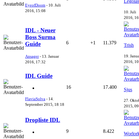
Legola
EyeofDoom
-
10. Juli
2016, 15:08
10. Juli
2016, 16
IDL - Neuer
Boss Surma
6
+1
11.379
Guide
Trish
19. Janu
Ansager
-
13. Januar
2016, 10
2016, 17:32
IDL Guide
16
17.400
Sjus
FlaviaSolva
-
14.
27. Okto
September 2015, 18:18
2015, 09
Dropliste IDL
9
8.422
Worlor