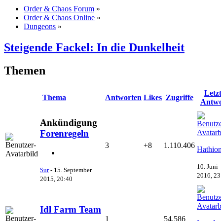
Order & Chaos Forum
»
Order & Chaos Online
»
Dungeons
»
Steigende Fackel: In die Dunkelheit
Themen
Letz
Thema
Antworten
Likes
Zugriffe
Antwo
Ankündigung
Forenregeln
3
+8
1.110.406
Hathio
10. Juni
Sur
-
15. September
2016, 23
2015, 20:40
Idl Farm Team
1
54.586