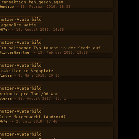
Transaktion fehlgeschlagen
Wendigo
-
15. Februar 2016, 18:33
Legendäre Waffe
067er
-
16. August 2018, 14:38
Ein seltsamer Typ taucht in der Stadt auf...
BlinderGaertner
-
13. Februar 2018, 13:58
Lowkiller in Vegaplatz
Tindea
-
9. März 2018, 20:13
Verkaufe pro Tank/Dd War
Alexia
-
20. August 2017, 18:41
Gilde Morgenwacht (Android)
067er
-
2. Juli 2018, 17:46