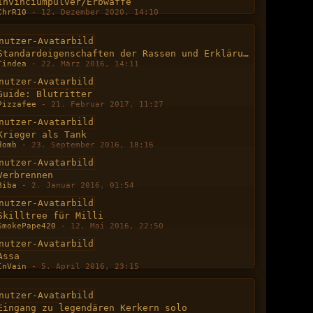
Invinciumpulver/Erbwaffe
ChrR10
-
12. Dezember 2020, 14:10
Standardeigenschaften der Rassen und Erklärung der Attribute
Tindea
-
22. März 2016, 14:11
Guide: Blutritter
Pizzafee
-
21. Februar 2017, 11:27
Krieger als Tank
domb
-
23. September 2016, 18:16
Verbrennen
Biba
-
2. Januar 2016, 01:54
Skilltree für Milli
SmokePape420
-
12. Mai 2016, 22:50
Assa
InVain
-
5. April 2016, 23:15
Eingang zu legendären Kerkern solo