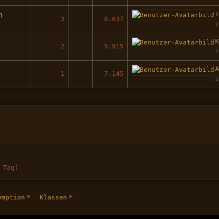
n
3
8.637
2
2
5.915
4
1
7.145
2
 Tag)
»
»
emption
Klassen