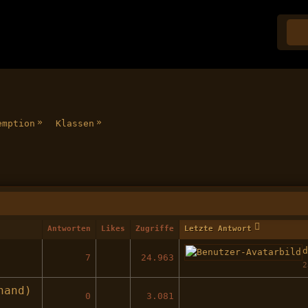
»
»
emption
Klassen
Antworten
Likes
Zugriffe
Letzte Antwort
7
24.963
2
hand)
0
3.081