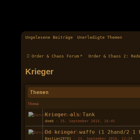
Ungelesene Beiträge
Unerledigte Themen
»
Order & Chaos Forum
Order & Chaos 2: Red
Krieger
Themen
Thema
Krieger als Tank
domb
-
25. September 2015, 16:45
Dd krieger waffe (1 2hand/2 1 
Bastian29701
-
23. September 2016, 12:24