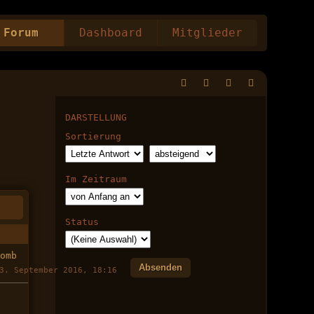
Forum
Dashboard
Mitglieder
DARSTELLUNG
Sortierung
Im Zeitraum
Status
domb
3. September 2016, 18:16