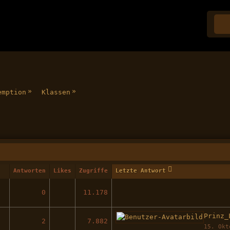
»
»
emption
Klassen
Antworten
Likes
Zugriffe
Letzte Antwort
0
11.178
Prinz_
2
7.882
15. Okt