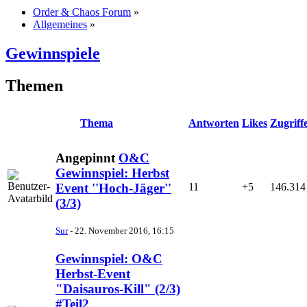
Order & Chaos Forum
»
Allgemeines
»
Gewinnspiele
Themen
Thema
Antworten
Likes
Zugriff
Angepinnt
O&C
Gewinnspiel: Herbst
11
+5
146.314
Event ''Hoch-Jäger''
(3/3)
Sur
-
22. November 2016, 16:15
Gewinnspiel: O&C
Herbst-Event
"Daisauros-Kill" (2/3)
#Teil2