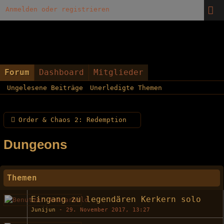
Anmelden oder registrieren
Forum
Dashboard
Mitglieder
Ungelesene Beiträge
Unerledigte Themen
Order & Chaos 2: Redemption
Dungeons
Themen
Eingang zu legendären Kerkern solo
Junijun
-
29. November 2017, 13:27