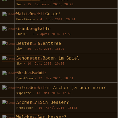
Sur
-
15. September 2015, 20:40
Waldläufer Guide!
HorstKevin
-
4. Juni 2014, 20:04
Grünbergfalle
ChrR10
-
18. April 2018, 17:59
Bester Talenttree
Sky
-
30. Juni 2016, 16:29
Schönster Bogen im Spiel
Sky
-
10. Juni 2016, 20:56
Skill Baum
EyeofDoom
-
27. Mai 2016, 18:51
Eile Gems für Archer ja oder nein?
xsperate
-
13. Mai 2016, 12:43
Archer / Sin Besser?
Protector
-
19. April 2016, 18:43
Welches Set besser?