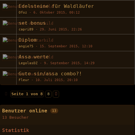
Edelsteine für Waldläufer
Ofoz
-
6. Oktober 2015, 00:12
set bonus
capri89
-
29. Juni 2015, 22:26
Diplom
angie75
-
15. September 2015, 12:10
Assa werte
LegolasDZ
-
9. September 2015, 14:29
Gute sin/assa combo?!
Fleur
-
10. Juli 2015, 20:10
Seite 1 von 8
8
Benutzer online
13
13 Besucher
Statistik