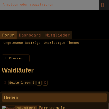
Anmelden oder registrieren
Forum
Dashboard
Mitglieder
Ungelesene Beiträge
Unerledigte Themen
Klassen
Waldläufer
Seite 1 von 8
8
Themen
Forenregeln
Ankündigung