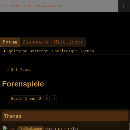
Anmelden oder registrieren
Forum
Dashboard
Mitglieder
Ungelesene Beiträge
Unerledigte Themen
Off-Topic
Forenspiele
Seite 1 von 2
2
Themen
Forenregeln
Ankündigung