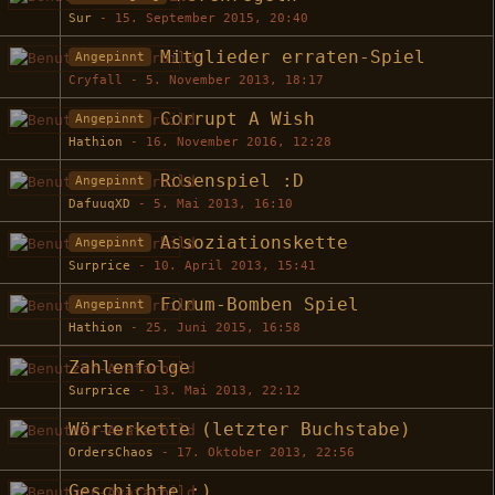
Sur
-
15. September 2015, 20:40
Mitglieder erraten-Spiel
Angepinnt
Cryfall -
5. November 2013, 18:17
Corrupt A Wish
Angepinnt
Hathion
-
16. November 2016, 12:28
Rosenspiel :D
Angepinnt
DafuuqXD
-
5. Mai 2013, 16:10
Assoziationskette
Angepinnt
Surprice
-
10. April 2013, 15:41
Forum-Bomben Spiel
Angepinnt
Hathion
-
25. Juni 2015, 16:58
Zahlenfolge
Surprice
-
13. Mai 2013, 22:12
Wörterkette (letzter Buchstabe)
OrdersChaos
-
17. Oktober 2013, 22:56
Geschichte ;)