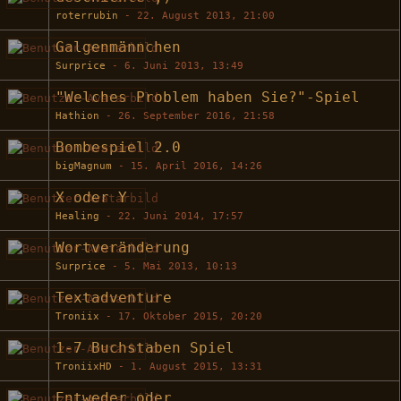
roterrubin
-
22. August 2013, 21:00
Galgenmännchen
Surprice
-
6. Juni 2013, 13:49
"Welches Problem haben Sie?"-Spiel
Hathion
-
26. September 2016, 21:58
Bombespiel 2.0
bigMagnum
-
15. April 2016, 14:26
X oder Y
Healing
-
22. Juni 2014, 17:57
Wortveränderung
Surprice
-
5. Mai 2013, 10:13
Textadventure
Troniix
-
17. Oktober 2015, 20:20
1-7 Buchstaben Spiel
TroniixHD
-
1. August 2015, 13:31
Entweder oder