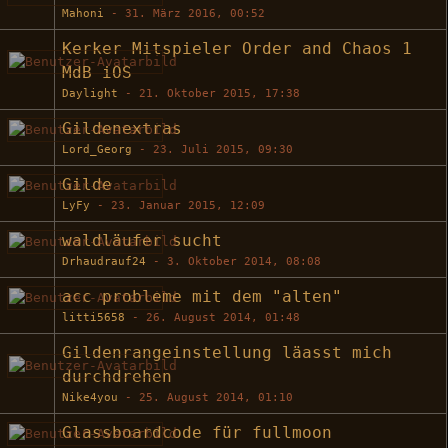
Mahoni
-
31. März 2016, 00:52
Kerker Mitspieler Order and Chaos 1
MdB iOS
Daylight
-
21. Oktober 2015, 17:38
Gildenextras
Lord_Georg
-
23. Juli 2015, 09:30
Gilde
LyFy
-
23. Januar 2015, 12:09
waldläufer sucht
Drhaudrauf24
-
3. Oktober 2014, 08:08
acc probleme mit dem "alten"
litti5658
-
26. August 2014, 01:48
Gildenrangeinstellung läasst mich
durchdrehen
Nike4you
-
25. August 2014, 01:10
Glassboardcode für fullmoon