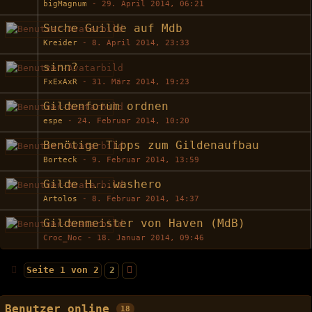
bigMagnum
-
29. April 2014, 06:21
Suche Guilde auf Mdb
Kreider
-
8. April 2014, 23:33
sinn?
FxExAxR
-
31. März 2014, 19:23
Gildenforum ordnen
espe
-
24. Februar 2014, 10:20
Benötige Tipps zum Gildenaufbau
Borteck
-
9. Februar 2014, 13:59
Gilde H...washero
Artolos
-
8. Februar 2014, 14:37
Gildenmeister von Haven (MdB)
Croc_Noc -
18. Januar 2014, 09:46
Seite 1 von 2
2
Benutzer online
18