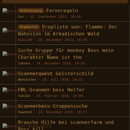
Forenregeln
Ankündigung
Sur
-
15. September 2015, 20:40
Dropliste von: Flamme: Der
Angepinnt
Wahnsinn im Arkadischen Wald
Bubii99 -
29. Dezember 2013, 16:20
Suche Gruppe für monkey Boss mein
Charakter Name ist the
lohnnn
-
14. November 2016, 20:55
Scannerquest Geisterschild
Benutzter
-
19. Juli 2016, 20:22
FML Scanner boss Helfer
Yukiko
-
23. Februar 2016, 10:04
Scannerboss Gruppensuche
Xown4zZ
-
14. November 2015, 16:17
Brauche Hilfe bei scannerfarm und
Boss kill