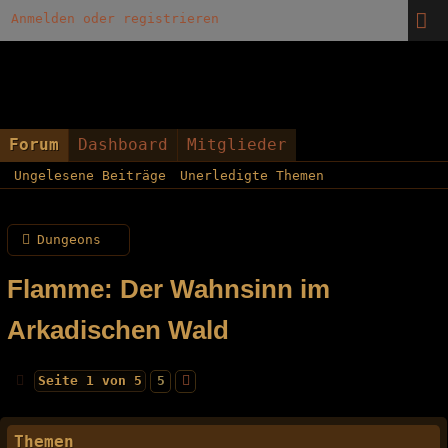
Anmelden oder registrieren
Forum
Dashboard
Mitglieder
Ungelesene Beiträge
Unerledigte Themen
Dungeons
Flamme: Der Wahnsinn im
Arkadischen Wald
Seite 1 von 5
5
Themen