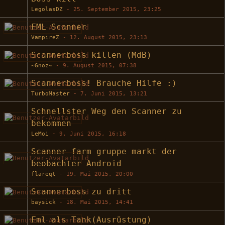
LegolasDZ
-
25. September 2015, 23:25
FML Scanner
VampireZ
-
12. August 2015, 23:13
Scannerboss killen (MdB)
~Gnoz~
-
9. August 2015, 07:38
Scannerboss! Brauche Hilfe :)
TurboMaster
-
7. Juni 2015, 13:21
Schnellster Weg den Scanner zu
bekommen
LeMoi
-
9. Juni 2015, 16:18
Scanner farm gruppe markt der
beobachter Android
flareqt
-
19. Mai 2015, 20:00
Scannerboss zu dritt
baysick
-
18. Mai 2015, 14:41
Fml als Tank(Ausrüstung)