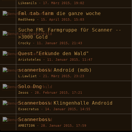
Likeanils
-
17. März 2015, 19:02
Fml tab farm die ganze woche
RedSheep
-
15. April 2015, 15:03
Suche FML Farmgruppe für Scanner --
>3000 Gold
Crocky
-
11. Januar 2015, 21:43
Quest "Erkunde den Wald"
Aristoteles
-
11. Januar 2015, 11:47
scannerboss Android (mdb)
L.Lawliet
-
21. März 2015, 23:23
Solo Dng
Zesos
-
28. Februar 2015, 17:21
Scannerboss Klingenhalle Android
Exsecratus
-
14. Januar 2015, 14:55
Scannerboss
AMBITI0N
-
28. Januar 2015, 17:59