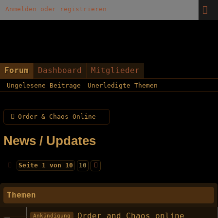
Anmelden oder registrieren
Forum
Dashboard
Mitglieder
Ungelesene Beiträge
Unerledigte Themen
Order & Chaos Online
News / Updates
Seite 1 von 10
10
Themen
Order and Chaos online
Ankündigung