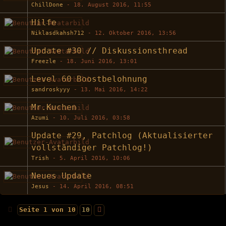
ChillDone
-
18. August 2016, 11:55
Hilfe
Niklasdkahsh712
-
12. Oktober 2016, 13:56
Update #30 // Diskussionsthread
Freezle
-
18. Juni 2016, 13:01
Level 60 Boostbelohnung
sandroskyyy
-
13. Mai 2016, 14:22
Mr.Kuchen
Azumi
-
10. Juli 2016, 03:58
Update #29, Patchlog (Aktualisierter
vollständiger Patchlog!)
Trish
-
5. April 2016, 10:06
Neues Update
Jesus
-
14. April 2016, 08:51
Seite 1 von 10
10