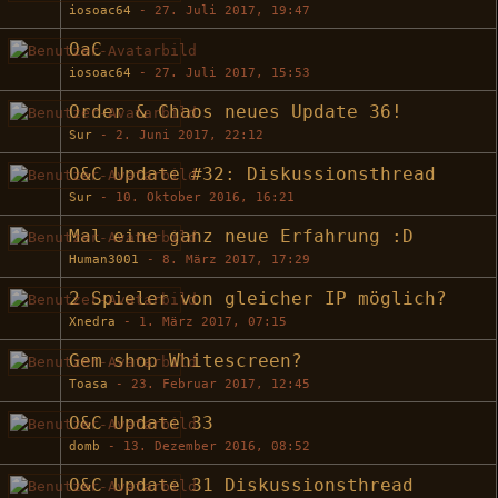
iosoac64
-
27. Juli 2017, 19:47
OaC
iosoac64
-
27. Juli 2017, 15:53
Order & Chaos neues Update 36!
Sur
-
2. Juni 2017, 22:12
O&C Update #32: Diskussionsthread
Sur
-
10. Oktober 2016, 16:21
Mal eine ganz neue Erfahrung :D
Human3001
-
8. März 2017, 17:29
2 Spieler von gleicher IP möglich?
Xnedra
-
1. März 2017, 07:15
Gem shop Whitescreen?
Toasa
-
23. Februar 2017, 12:45
O&C Update 33
domb
-
13. Dezember 2016, 08:52
O&C Update 31 Diskussionsthread