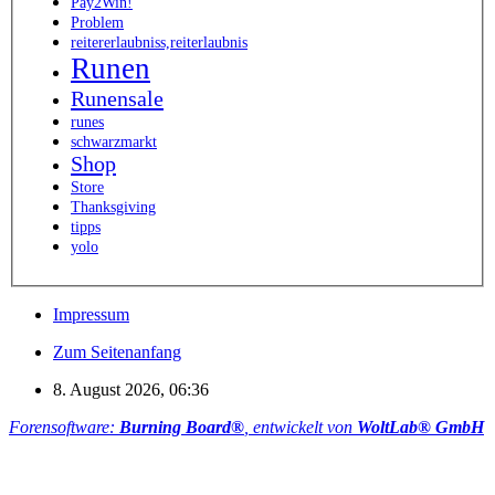
Pay2Win!
Problem
reitererlaubniss,reiterlaubnis
Runen
Runensale
runes
schwarzmarkt
Shop
Store
Thanksgiving
tipps
yolo
Impressum
Zum Seitenanfang
8. August 2026, 06:36
Forensoftware:
Burning Board®
, entwickelt von
WoltLab® GmbH