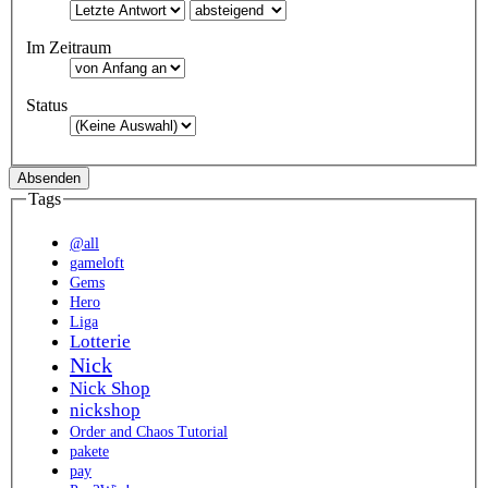
Im Zeitraum
Status
Tags
@all
gameloft
Gems
Hero
Liga
Lotterie
Nick
Nick Shop
nickshop
Order and Chaos Tutorial
pakete
pay