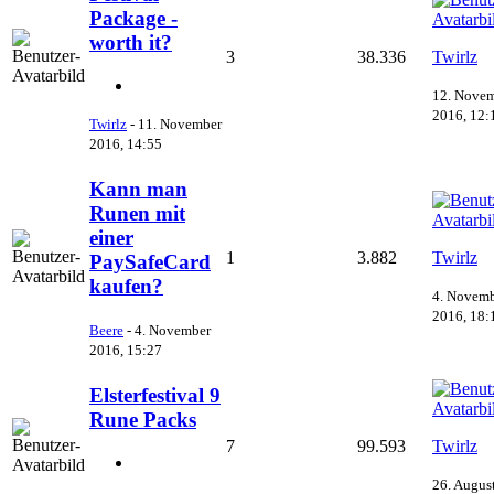
Package -
worth it?
3
38.336
Twirlz
12. Nove
2016, 12:
Twirlz
-
11. November
2016, 14:55
Kann man
Runen mit
einer
1
3.882
Twirlz
PaySafeCard
kaufen?
4. Novem
2016, 18:
Beere
-
4. November
2016, 15:27
Elsterfestival 9
Rune Packs
7
99.593
Twirlz
26. Augus