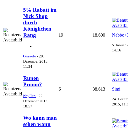
5% Rabatt im
Nick Shop
durch
Königlichen
Rang
19
18.600
Nabbo<
5. Januar 
14:16
Girasole
-
28.
Dezember 2015,
11:34
Runen
Promo?
6
38.613
Simi
Ney'Tiri
-
22.
24. Dezem
Dezember 2015,
2015, 11:
18:57
Wo kann man
sehen wann