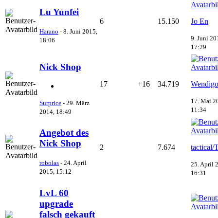
Lu Yunfei
6
15.150
Jo En
Harano
-
8. Juni 2015,
9. Juni 20
18:06
17:29
Nick Shop
17
+16
34.719
Wendig
17. Mai 2
Surprice
-
29. März
11:34
2014, 18:49
Angebot des
Nick Shop
2
7.674
tactical/
robolas
-
24. April
25. April 
2015, 15:12
16:31
LvL 60
upgrade
falsch gekauft