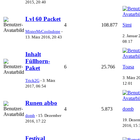
2015, 20:40
Lvl 60 Packet
4
108.877
Simi
MisterMrCoolndope
-
2. Januar 
13. März 2016, 20:43
08:17
Inhalt
Füllhorn-
6
25.766
Toasa
Paket
3. März 2
Trick2G
-
3. März
12:01
2017, 06:54
Runen abbo
4
5.873
domb
domb
-
15. Dezember
19. Dezem
2016, 17:22
2016, 15:
Festival