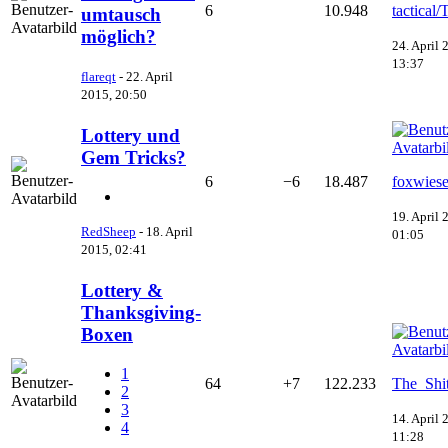
6
10.948
tactical/
umtausch
möglich?
24. April 
13:37
flareqt
-
22. April
2015, 20:50
Lottery und
Gem Tricks?
6
−6
18.487
foxwiese
19. April 
RedSheep
-
18. April
01:05
2015, 02:41
Lottery &
Thanksgiving-
Boxen
1
64
+7
122.233
The_Shi
2
3
14. April 
4
11:28