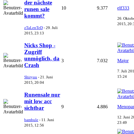
der nächste
10
9.377
elf333
runen sale
kommt?
26. Oktob
2015, 20:
zTaLenTeD
-
29. Juli
2015, 23:13
Nicks Shop -
Zugriff
unmöglich, da
3
7.032
Major
Crash
7. Juli 20
15:24
Shiryuu
-
21. Juni
2015, 20:04
Runensale nur
mit low acc
9
4.886
Menopa
sichtbar
12. Juni 2
bambule
-
11. Juni
23:49
2015, 12:56