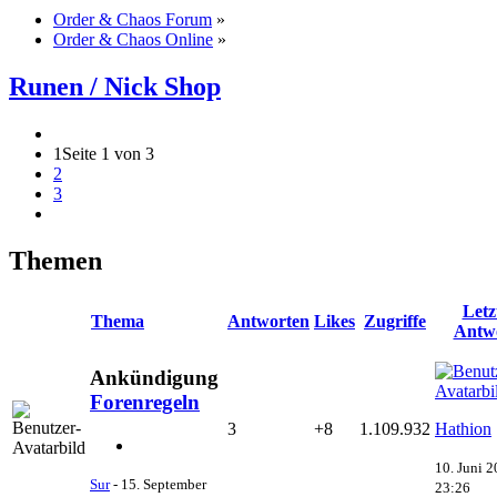
Order & Chaos Forum
»
Order & Chaos Online
»
Runen / Nick Shop
1
Seite 1 von 3
2
3
Themen
Letz
Thema
Antworten
Likes
Zugriffe
Antw
Ankündigung
Forenregeln
3
+8
1.109.932
Hathion
10. Juni 2
Sur
-
15. September
23:26