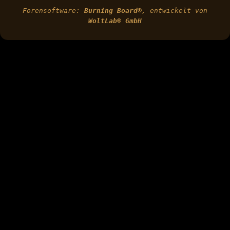
Forensoftware:
Burning Board®
, entwickelt von
WoltLab® GmbH