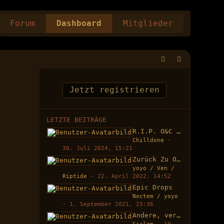
Forum
Dashboard
Mitglieder
Jetzt registrieren
LETZTE BEITRÄGE
R.I.P. O&C 16.02.2023 
Chilldone
-
30. Juli 2024, 15:21
Zurück Zu Order and Ch
yoyo / Ven /
Riptide
-
22. April 2022, 14:52
Epic Drops
Noctem / yoyo
-
1. September 2021, 23:36
Andere, vergleichbare 