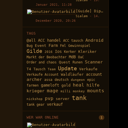
Sialøm
-
19.
Januar 2021, 11:28
[Guide] Diplom Waffen 
Sialøm
-
14.
Dezember 2020, 20:26
TAGS
Android
@all
ACC handel
ACC tausch
Farm
Event
Bug
Fml
Gewinnspiel
Gilde
Ios
Kleriker
Kerker
2016
MdB
Markt der Beobachter
OaC
Scanner
Quest
Order and chaos
Runen
Update
T4
Verkaufe
Tausch
Team
account
Waldläufer
Verkaufe Account
archer
assa
deutsch
epic
dungeon
heal
hilfe
gameloft
gold
farmen
mage
krieger
mounts
milli
monkey
tank
pvp
server
nickshop
verkauf
tank gear
WER WAR ONLINE
1