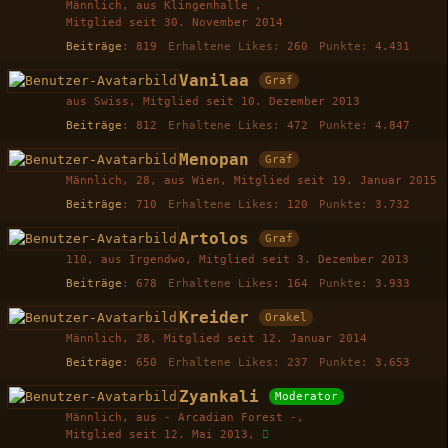
Männlich
aus Klingenhalle
Mitglied seit 30. November 2014
Beiträge
819
Erhaltene Likes
260
Punkte
4.431
Vanilaa
Graf
aus Swiss
Mitglied seit 10. Dezember 2013
Beiträge
812
Erhaltene Likes
472
Punkte
4.847
Menopan
Graf
Männlich
28
aus Wien
Mitglied seit 19. Januar 2015
Beiträge
710
Erhaltene Likes
120
Punkte
3.732
Artolos
Graf
110
aus Irgendwo
Mitglied seit 3. Dezember 2013
Beiträge
678
Erhaltene Likes
164
Punkte
3.933
Kreider
Orakel
Männlich
28
Mitglied seit 12. Januar 2014
Beiträge
650
Erhaltene Likes
237
Punkte
3.653
Zyankali
Moderator
Männlich
aus - Arcadian Forest -
Mitglied seit 12. Mai 2013