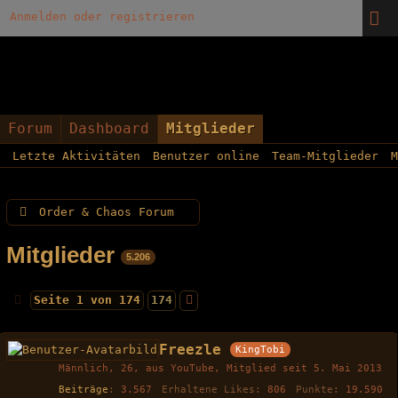
Anmelden oder registrieren
Forum
Dashboard
Mitglieder
Letzte Aktivitäten
Benutzer online
Team-Mitglieder
M
Order & Chaos Forum
Mitglieder
5.206
Seite 1 von 174
174
Freezle
KingTobi
Männlich
26
aus YouTube
Mitglied seit 5. Mai 2013
Beiträge
3.567
Erhaltene Likes
806
Punkte
19.590