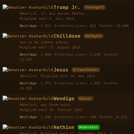
Trump Jr.
Forengott
Männlich
13
aus meiner Mutter
Mitglied seit 4. Juli 2014
Beiträge
2.537
Erhaltene Likes
601
Punkte
13.486
Chilldone
Halbgott
aus us de schöne schwiz
Mitglied seit 17. August 2014
Beiträge
1.880
Erhaltene Likes
1.400
Punkte
11.457
Jesus
Erleuchteter
Männlich
Mitglied seit 14. Mai 2013
Beiträge
1.753
Erhaltene Likes
1.081
Punkte
10.655
Wendigo
Kaiser
Männlich
aus Österreich
Mitglied seit 15. Februar 2015
Beiträge
1.596
Erhaltene Likes
208
Punkte
8.213
Hathion
Moderator
Männlich
Mitglied seit 17. Dezember 2013