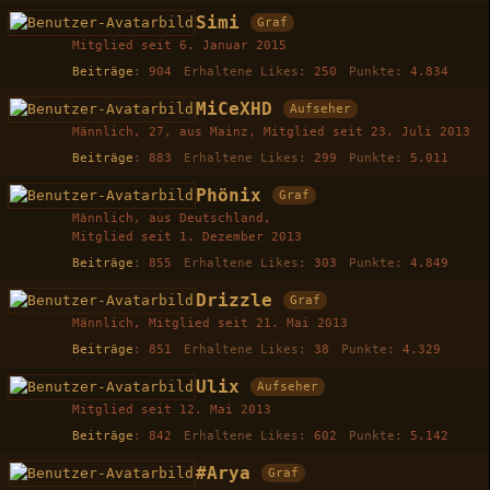
Simi
Graf
Mitglied seit 6. Januar 2015
Beiträge
904
Erhaltene Likes
250
Punkte
4.834
MiCeXHD
Aufseher
Männlich
27
aus Mainz
Mitglied seit 23. Juli 2013
Beiträge
883
Erhaltene Likes
299
Punkte
5.011
Phönix
Graf
Männlich
aus Deutschland
Mitglied seit 1. Dezember 2013
Beiträge
855
Erhaltene Likes
303
Punkte
4.849
Drizzle
Graf
Männlich
Mitglied seit 21. Mai 2013
Beiträge
851
Erhaltene Likes
38
Punkte
4.329
Ulix
Aufseher
Mitglied seit 12. Mai 2013
Beiträge
842
Erhaltene Likes
602
Punkte
5.142
#Arya
Graf