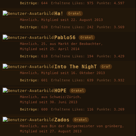
Beiträge
644
Erhaltene Likes
975
Punkte
4.597
Ha!
Orakel
Männlich
Mitglied seit 22. August 2013
Beiträge
620
Erhaltene Likes
242
Punkte
3.569
Pablo56
Orakel
Männlich
25
aus Markt der Beobachter
Mitglied seit 25. April 2014
Beiträge
618
Erhaltene Likes
194
Punkte
3.429
Into The NighT
Graf
Männlich
Mitglied seit 16. Oktober 2013
Beiträge
601
Erhaltene Likes
639
Punkte
3.932
HOPE
Orakel
Männlich
aus Schweiz/Zürich
Mitglied seit 30. Juni 2013
Beiträge
600
Erhaltene Likes
116
Punkte
3.269
Zados
Orakel
Männlich
aus Bin der Bürgermeister von grünberg
Mitglied seit 27. August 2013