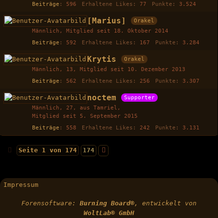
Beiträge
596
Erhaltene Likes
77
Punkte
3.524
[Marius]
Orakel
Männlich
Mitglied seit 18. Oktober 2014
Beiträge
592
Erhaltene Likes
167
Punkte
3.284
Krytis
Orakel
Männlich
13
Mitglied seit 10. Dezember 2013
Beiträge
562
Erhaltene Likes
256
Punkte
3.307
noctem
Supporter
Männlich
27
aus Tamriel
Mitglied seit 5. September 2015
Beiträge
558
Erhaltene Likes
242
Punkte
3.131
Seite 1 von 174
174
Impressum
Forensoftware:
Burning Board®
, entwickelt von
WoltLab® GmbH