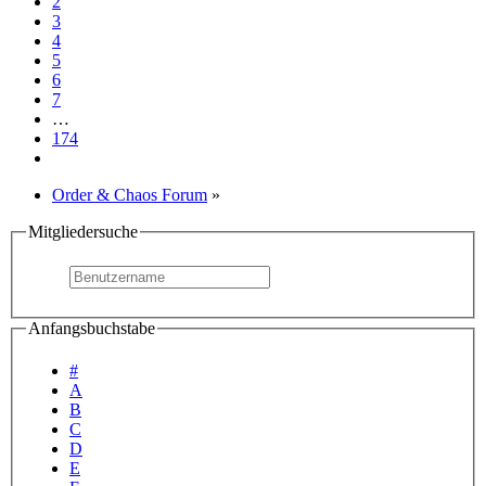
2
3
4
5
6
7
…
174
Order & Chaos Forum
»
Mitgliedersuche
Anfangsbuchstabe
#
A
B
C
D
E