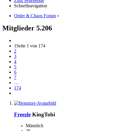
Zum Seitenende
Schnellnavigation
Order & Chaos Forum
»
Mitglieder
5.206
1
Seite 1 von 174
2
3
4
5
6
7
…
174
Freezle
KingTobi
Männlich
26