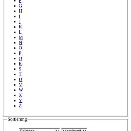
F
G
H
I
J
K
L
M
N
O
P
Q
R
S
T
U
V
W
X
Y
Z
Sortierung