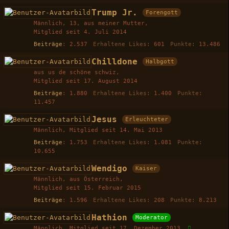
Trump Jr.
Forengott
Männlich
13
aus meiner Mutter
Mitglied seit 4. Juli 2014
Beiträge
2.537
Erhaltene Likes
601
Punkte
13.486
Chilldone
Halbgott
aus us de schöne schwiz
Mitglied seit 17. August 2014
Beiträge
1.880
Erhaltene Likes
1.400
Punkte
11.457
Jesus
Erleuchteter
Männlich
Mitglied seit 14. Mai 2013
Beiträge
1.753
Erhaltene Likes
1.081
Punkte
10.655
Wendigo
Kaiser
Männlich
aus Österreich
Mitglied seit 15. Februar 2015
Beiträge
1.596
Erhaltene Likes
208
Punkte
8.213
Hathion
Moderator
Männlich
Mitglied seit 17. Dezember 2013