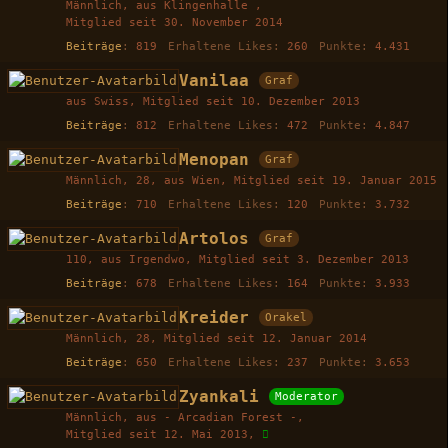
Männlich
aus Klingenhalle
Mitglied seit 30. November 2014
Beiträge
819
Erhaltene Likes
260
Punkte
4.431
Vanilaa
Graf
aus Swiss
Mitglied seit 10. Dezember 2013
Beiträge
812
Erhaltene Likes
472
Punkte
4.847
Menopan
Graf
Männlich
28
aus Wien
Mitglied seit 19. Januar 2015
Beiträge
710
Erhaltene Likes
120
Punkte
3.732
Artolos
Graf
110
aus Irgendwo
Mitglied seit 3. Dezember 2013
Beiträge
678
Erhaltene Likes
164
Punkte
3.933
Kreider
Orakel
Männlich
28
Mitglied seit 12. Januar 2014
Beiträge
650
Erhaltene Likes
237
Punkte
3.653
Zyankali
Moderator
Männlich
aus - Arcadian Forest -
Mitglied seit 12. Mai 2013