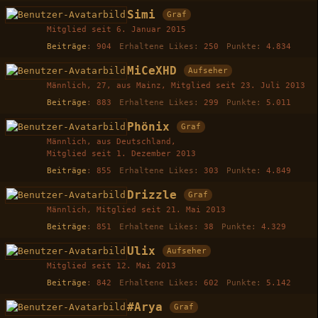
Simi
Graf
Mitglied seit 6. Januar 2015
Beiträge
904
Erhaltene Likes
250
Punkte
4.834
MiCeXHD
Aufseher
Männlich
27
aus Mainz
Mitglied seit 23. Juli 2013
Beiträge
883
Erhaltene Likes
299
Punkte
5.011
Phönix
Graf
Männlich
aus Deutschland
Mitglied seit 1. Dezember 2013
Beiträge
855
Erhaltene Likes
303
Punkte
4.849
Drizzle
Graf
Männlich
Mitglied seit 21. Mai 2013
Beiträge
851
Erhaltene Likes
38
Punkte
4.329
Ulix
Aufseher
Mitglied seit 12. Mai 2013
Beiträge
842
Erhaltene Likes
602
Punkte
5.142
#Arya
Graf