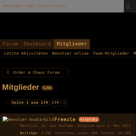
Anmelden oder registrieren
Forum
Dashboard
Mitglieder
Letzte Aktivitäten
Benutzer online
Team-Mitglieder
M
Order & Chaos Forum
Mitglieder
5.206
Seite 1 von 174
174
Freezle
KingTobi
Männlich
26
aus YouTube
Mitglied seit 5. Mai 2013
Beiträge
3.567
Erhaltene Likes
806
Punkte
19.590