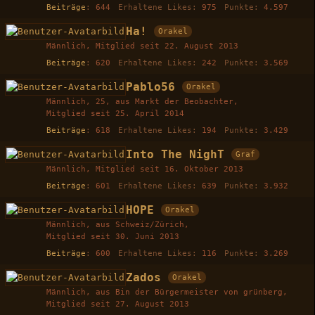
Beiträge
644
Erhaltene Likes
975
Punkte
4.597
Ha!
Orakel
Männlich
Mitglied seit 22. August 2013
Beiträge
620
Erhaltene Likes
242
Punkte
3.569
Pablo56
Orakel
Männlich
25
aus Markt der Beobachter
Mitglied seit 25. April 2014
Beiträge
618
Erhaltene Likes
194
Punkte
3.429
Into The NighT
Graf
Männlich
Mitglied seit 16. Oktober 2013
Beiträge
601
Erhaltene Likes
639
Punkte
3.932
HOPE
Orakel
Männlich
aus Schweiz/Zürich
Mitglied seit 30. Juni 2013
Beiträge
600
Erhaltene Likes
116
Punkte
3.269
Zados
Orakel
Männlich
aus Bin der Bürgermeister von grünberg
Mitglied seit 27. August 2013