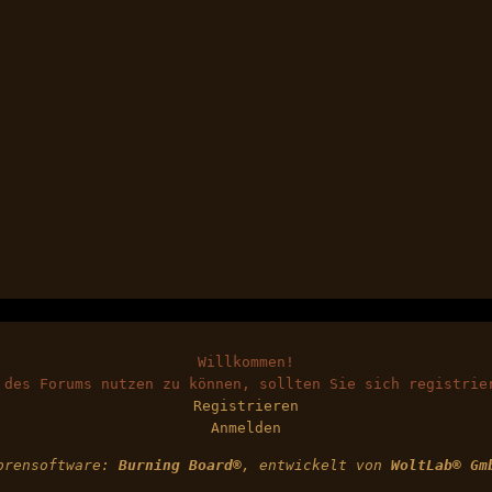
Willkommen!
 des Forums nutzen zu können, sollten Sie sich registrie
Registrieren
Anmelden
orensoftware:
Burning Board®
, entwickelt von
WoltLab® Gm