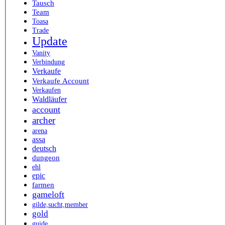
Tausch
Team
Toasa
Trade
Update
Vanity
Verbindung
Verkaufe
Verkaufe Account
Verkaufen
Waldläufer
account
archer
arena
assa
deutsch
dungeon
ehl
epic
farmen
gameloft
gilde,sucht,member
gold
guide