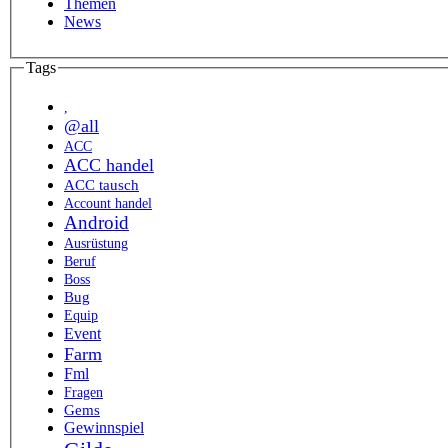
Themen
News
Tags
,
@all
ACC
ACC handel
ACC tausch
Account handel
Android
Ausrüstung
Beruf
Boss
Bug
Equip
Event
Farm
Fml
Fragen
Gems
Gewinnspiel