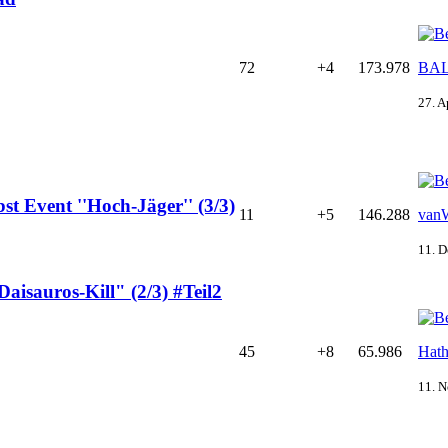
72
+4
173.978
BA
27. A
t Event ''Hoch-Jäger'' (3/3)
11
+5
146.288
van
11. D
isauros-Kill" (2/3) #Teil2
45
+8
65.986
Hath
11. 