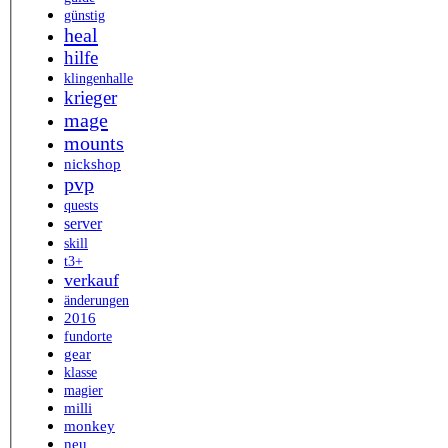
günstig
heal
hilfe
klingenhalle
krieger
mage
mounts
nickshop
pvp
quests
server
skill
t3+
verkauf
änderungen
2016
fundorte
gear
klasse
magier
milli
monkey
neu