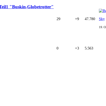
eil1 "Buskin-Globetrotter"
29
+9
47.780
Sky
19. O
0
+3
5.563