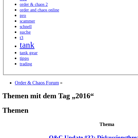
order & chaos 2
order and chaos online
pro
scammer
schnell
suche
t3
tank
tank gear
tipps
trading
Order & Chaos Forum
»
Themen mit dem Tag „2016“
Themen
Thema
O&C Update #32: Diskussionsthre