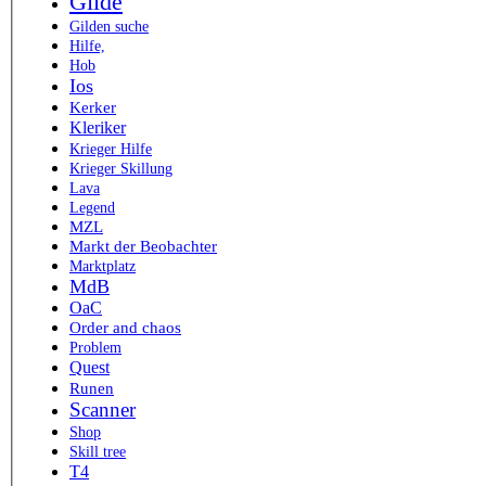
Gilde
Gilden suche
Hilfe,
Hob
Ios
Kerker
Kleriker
Krieger Hilfe
Krieger Skillung
Lava
Legend
MZL
Markt der Beobachter
Marktplatz
MdB
OaC
Order and chaos
Problem
Quest
Runen
Scanner
Shop
Skill tree
T4