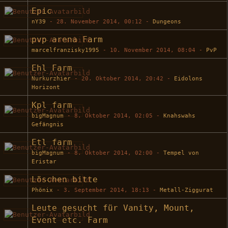
Epic
nY39
-
28. November 2014, 00:12
-
Dungeons
pvp arena Farm
marcelfranzisky1995
-
10. November 2014, 08:04
-
PvP
Ehl Farm
Nurkurzhier
-
20. Oktober 2014, 20:42
-
Eidolons
Horizont
Kpl farm
bigMagnum
-
8. Oktober 2014, 02:05
-
Knahswahs
Gefängnis
Etl farm
bigMagnum
-
8. Oktober 2014, 02:00
-
Tempel von
Eristar
Löschen bitte
Phönix
-
3. September 2014, 18:13
-
Metall-Ziggurat
Leute gesucht für Vanity, Mount,
Event etc. Farm