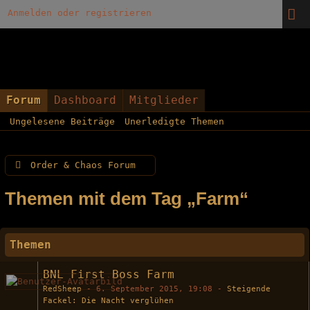
Anmelden oder registrieren
Forum
Dashboard
Mitglieder
Ungelesene Beiträge
Unerledigte Themen
Order & Chaos Forum
Themen mit dem Tag „Farm“
Themen
BNL First Boss Farm
RedSheep
-
6. September 2015, 19:08
-
Steigende
Fackel: Die Nacht verglühen