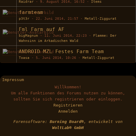
Raidrar
-
9. August 2014, 16:52
-
Items
farmteam
p3t3r
-
22. Juni 2014, 21:57
-
Metall-Ziggurat
Fml Farm auf AF
bigMagnum
-
11. Juni 2014, 22:23
-
Flamme: Der
Wahnsinn im Arkadischen Wald
ANDROID MZL Festes Farm Team
Toasa
-
5. Juni 2014, 10:26
-
Metall-Ziggurat
Impressum
Willkommen!
Um alle Funktionen des Forums nutzen zu können,
sollten Sie sich registrieren oder einloggen.
Registrieren
Anmelden
Forensoftware:
Burning Board®
, entwickelt von
WoltLab® GmbH