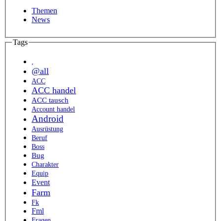
Themen
News
Tags
,
@all
ACC
ACC handel
ACC tausch
Account handel
Android
Ausrüstung
Beruf
Boss
Bug
Charakter
Equip
Event
Farm
Fk
Fml
Fragen