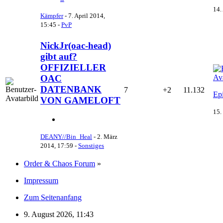
14.
Kämpfer
-
7. April 2014,
15:45
-
PvP
NickJr(oac-head)
gibt auf?
OFFIZIELLER
OAC
DATENBANK
7
+2
11.132
Ep
VON GAMELOFT
15.
DEANY//Bin_Heal
-
2. März
2014, 17:59
-
Sonstiges
Order & Chaos Forum
»
Impressum
Zum Seitenanfang
9. August 2026, 11:43