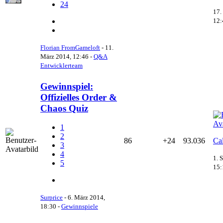
24
17.
12:
Florian FromGameloft
-
11.
März 2014, 12:46
-
Q&A
Entwicklerteam
Gewinnspiel:
Offizielles Order &
Chaos Quiz
1
2
86
+24
93.036
Ca
3
4
1. 
5
15:
Surprice
-
6. März 2014,
18:30
-
Gewinnspiele