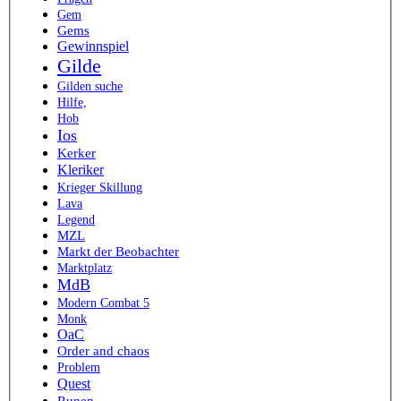
Gem
Gems
Gewinnspiel
Gilde
Gilden suche
Hilfe,
Hob
Ios
Kerker
Kleriker
Krieger Skillung
Lava
Legend
MZL
Markt der Beobachter
Marktplatz
MdB
Modern Combat 5
Monk
OaC
Order and chaos
Problem
Quest
Runen