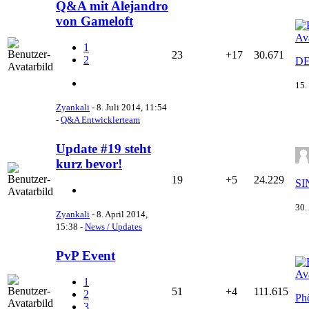
Q&A mit Alejandro
von Gameloft
1
23
+17
30.671
2
DE
15.
Zyankali
-
8. Juli 2014, 11:54
-
Q&A Entwicklerteam
Update #19 steht
kurz bevor!
19
+5
24.229
SI
30.
Zyankali
-
8. April 2014,
15:38
-
News / Updates
PvP Event
1
51
+4
111.615
2
Ph
3