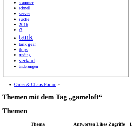
scammer
schnell
server
suche
2016
t3
tank
tank gear
tipps
trading
verkauf
änderungen
Order & Chaos Forum
»
Themen mit dem Tag „gameloft“
Themen
Thema
Antworten
Likes
Zugriffe
L