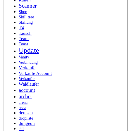
Scanner
Shop
Skill tree
Skillung
T4
Tausch
Team
Toasa
Update
Vanity
Verbindung
Verkaufe
Verkaufe Account
Verkaufen
Waldläufer
account
archer
arena
assa
deutsch
dropliste
dungeon
ehl