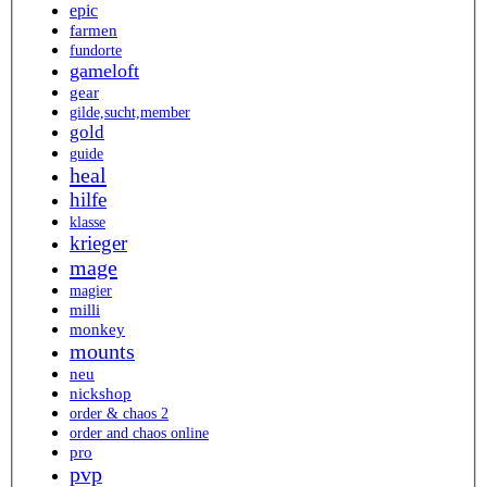
epic
farmen
fundorte
gameloft
gear
gilde,sucht,member
gold
guide
heal
hilfe
klasse
krieger
mage
magier
milli
monkey
mounts
neu
nickshop
order & chaos 2
order and chaos online
pro
pvp