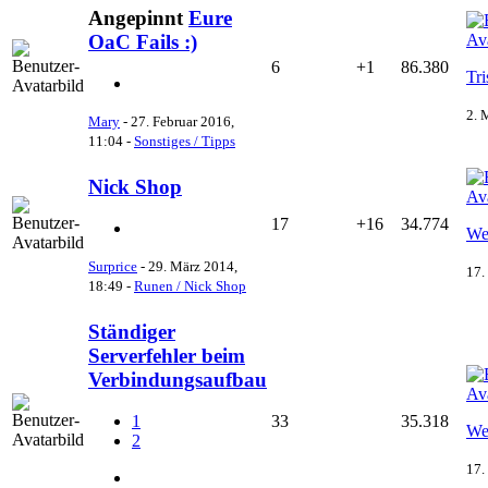
Angepinnt
Eure
OaC Fails :)
6
+1
86.380
Tri
2. 
Mary
-
27. Februar 2016,
11:04
-
Sonstiges / Tipps
Nick Shop
17
+16
34.774
We
Surprice
-
29. März 2014,
17.
18:49
-
Runen / Nick Shop
Ständiger
Serverfehler beim
Verbindungsaufbau
33
35.318
1
We
2
17.