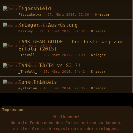
Tigershield
FlaviaSolva
-
27. März 2016, 21:30
-
Krieger
Krieger - Ausrüstung
Darkney
-
12. August 2015, 01:32
-
Krieger
TANK GEAR-GUIDE - Der beste weg zum
Erfolg (2015)
_TheWall_
-
26. März 2015, 03:09
-
Krieger
TANK - T3/T4 vs S3 ?!
_TheWall_
-
25. März 2015, 04:42
-
Krieger
Tank Trinkets
mysterion
-
16. Juni 2014, 22:05
-
Krieger
Impressum
Willkommen!
Um alle Funktionen des Forums nutzen zu können,
sollten Sie sich registrieren oder einloggen.