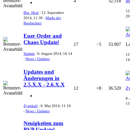
4
32.518
M
12
Bin_Heal
-
12. September
20
2014, 11:30
-
Markt der
Beobachter
Euer Order and
Chaos Update!
17
−5
33.907
La
Sialøm
-
6. August 2014, 16:14
12
-
News / Updates
14
Updates und
Änderungen in
2.5.X.X - 2.6.X.X
12
+8
36.520
Zy
8.
15
Zyankali
-
6. Mai 2014, 11:10
-
News / Updates
Neuigkeiten zum
PVP Update!