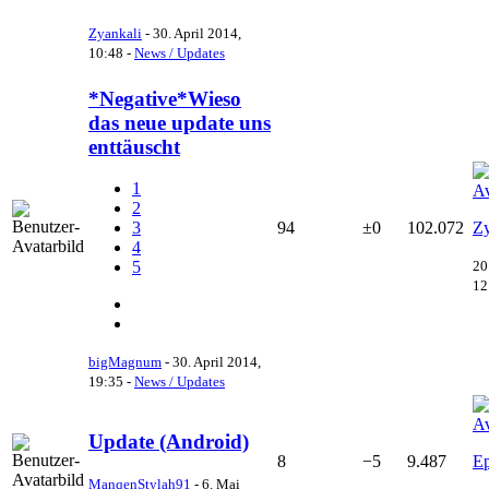
Zyankali
-
30. April 2014,
10:48
-
News / Updates
*Negative*Wieso
das neue update uns
enttäuscht
1
2
94
±0
102.072
Zy
3
4
20
5
12
bigMagnum
-
30. April 2014,
19:35
-
News / Updates
Update (Android)
8
−5
9.487
Ep
ManqenStylah91
-
6. Mai