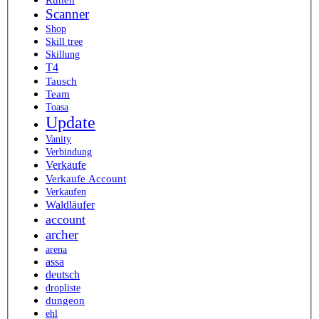
Scanner
Shop
Skill tree
Skillung
T4
Tausch
Team
Toasa
Update
Vanity
Verbindung
Verkaufe
Verkaufe Account
Verkaufen
Waldläufer
account
archer
arena
assa
deutsch
dropliste
dungeon
ehl