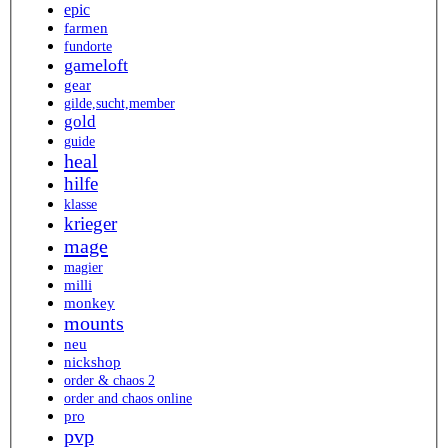
epic
farmen
fundorte
gameloft
gear
gilde,sucht,member
gold
guide
heal
hilfe
klasse
krieger
mage
magier
milli
monkey
mounts
neu
nickshop
order & chaos 2
order and chaos online
pro
pvp