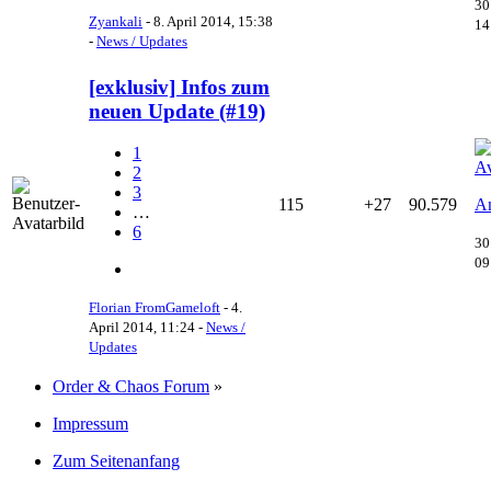
30
Zyankali
-
8. April 2014, 15:38
14
-
News / Updates
[exklusiv] Infos zum
neuen Update (#19)
1
2
3
115
+27
90.579
An
…
6
30
09
Florian FromGameloft
-
4.
April 2014, 11:24
-
News /
Updates
Order & Chaos Forum
»
Impressum
Zum Seitenanfang