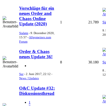
Vorschläge für ein
neues Order and
Chaos Online
1
21.789
Si
Update (2020)
9.
Sialøm
-
9. Dezember 2020,
20
15:57
-
Allgemeines zum
Forum
Order & Chaos
neues Update 36!
8
30.180
Su
8.
Sur
-
2. Juni 2017, 22:12
-
12
News / Updates
O&C Update #32:
Diskussionsthread
1