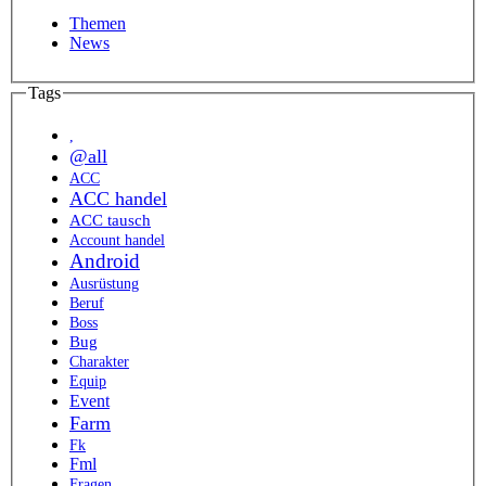
Themen
News
Tags
,
@all
ACC
ACC handel
ACC tausch
Account handel
Android
Ausrüstung
Beruf
Boss
Bug
Charakter
Equip
Event
Farm
Fk
Fml
Fragen