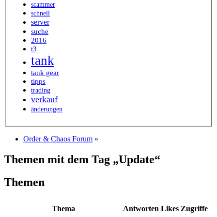
scammer
schnell
server
suche
2016
t3
tank
tank gear
tipps
trading
verkauf
änderungen
Order & Chaos Forum
»
Themen mit dem Tag „Update“
Themen
Thema
Antworten
Likes
Zugriffe