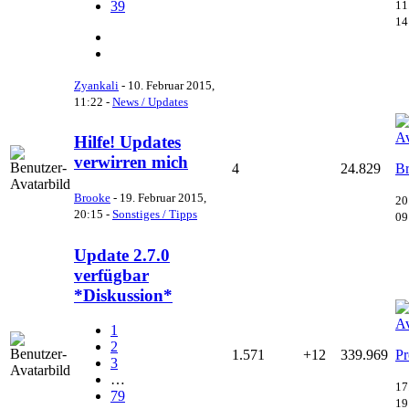
11
39
14
Zyankali
-
10. Februar 2015,
11:22
-
News / Updates
Hilfe! Updates
verwirren mich
4
24.829
B
Brooke
-
19. Februar 2015,
20
20:15
-
Sonstiges / Tipps
09
Update 2.7.0
verfügbar
*Diskussion*
1
2
1.571
+12
339.969
Pr
3
…
17
79
19