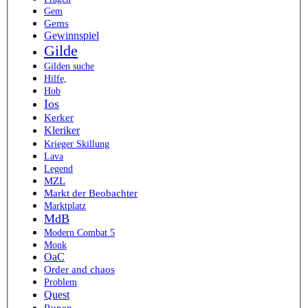
Gem
Gems
Gewinnspiel
Gilde
Gilden suche
Hilfe,
Hob
Ios
Kerker
Kleriker
Krieger Skillung
Lava
Legend
MZL
Markt der Beobachter
Marktplatz
MdB
Modern Combat 5
Monk
OaC
Order and chaos
Problem
Quest
Runen