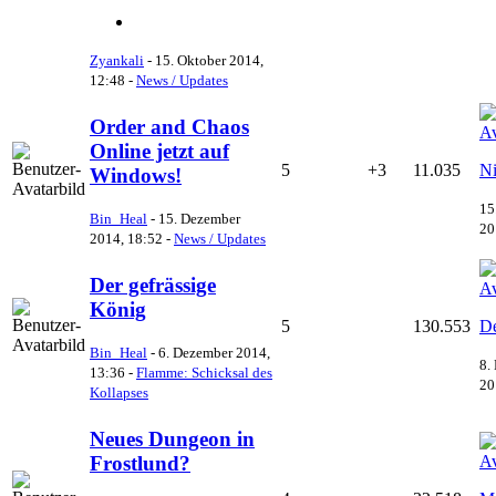
Zyankali
-
15. Oktober 2014,
12:48
-
News / Updates
Order and Chaos
Online jetzt auf
5
+3
11.035
Ni
Windows!
15
Bin_Heal
-
15. Dezember
20
2014, 18:52
-
News / Updates
Der gefrässige
König
5
130.553
D
Bin_Heal
-
6. Dezember 2014,
8.
13:36
-
Flamme: Schicksal des
20
Kollapses
Neues Dungeon in
Frostlund?