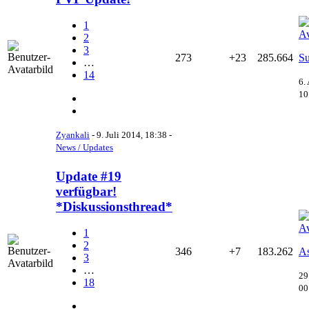
1
2
3
273
+23
285.664
Su
…
14
6.
10
Zyankali
-
9. Juli 2014, 18:38
-
News / Updates
Update #19
verfügbar!
*Diskussionsthread*
1
2
346
+7
183.262
As
3
…
29
18
00