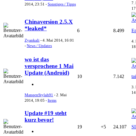
7.
2014, 23:51
-
Sonstiges / Tipps
17
Chinaversion 2.5.X
*leaked*
6
8.499
Ep
Zyankali
-
4. Mai 2014, 16:01
4.
-
News / Updates
18
wo ist das
versprochene 1 Mai
Update (Android)
10
7.142
ta
3.
14
ManqenStylah91
-
2. Mai
2014, 19:05
-
Items
Update #19 steht
kurz bevor!
19
+5
24.107
S