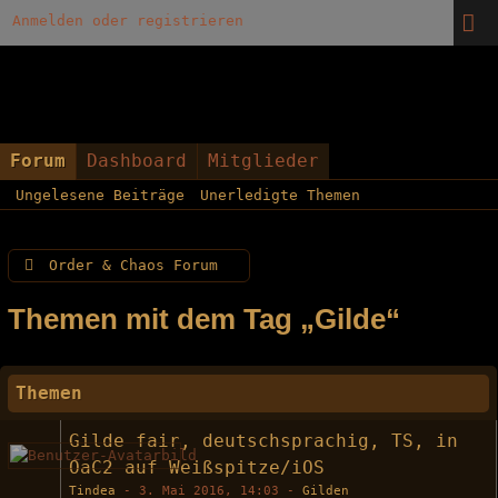
Anmelden oder registrieren
Forum
Dashboard
Mitglieder
Ungelesene Beiträge
Unerledigte Themen
Order & Chaos Forum
Themen mit dem Tag „Gilde“
Themen
Gilde fair, deutschsprachig, TS, in
OaC2 auf Weißspitze/iOS
Tindea
-
3. Mai 2016, 14:03
-
Gilden