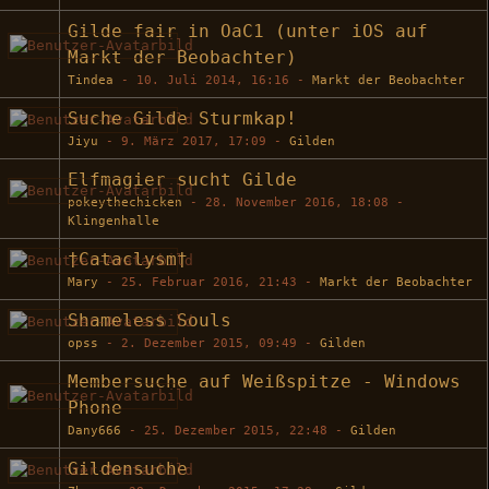
Gilde fair in OaC1 (unter iOS auf
Markt der Beobachter)
Tindea
-
10. Juli 2014, 16:16
-
Markt der Beobachter
Suche Gilde Sturmkap!
Jiyu
-
9. März 2017, 17:09
-
Gilden
Elfmagier sucht Gilde
pokeythechicken
-
28. November 2016, 18:08
-
Klingenhalle
†Cataclysm†
Mary
-
25. Februar 2016, 21:43
-
Markt der Beobachter
Shameless Souls
opss
-
2. Dezember 2015, 09:49
-
Gilden
Membersuche auf Weißspitze - Windows
Phone
Dany666
-
25. Dezember 2015, 22:48
-
Gilden
Gildensuche