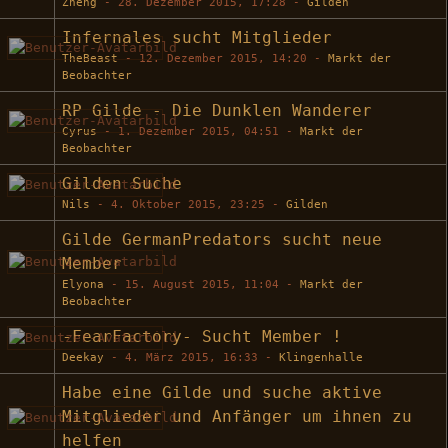
Zheng
-
28. Dezember 2015, 17:28
-
Gilden
Infernales sucht Mitglieder
TheBeast
-
12. Dezember 2015, 14:20
-
Markt der
Beobachter
RP Gilde - Die Dunklen Wanderer
Cyrus
-
1. Dezember 2015, 04:51
-
Markt der
Beobachter
Gilden Suche
Nils
-
4. Oktober 2015, 23:25
-
Gilden
Gilde GermanPredators sucht neue
Member
Elyona
-
15. August 2015, 11:04
-
Markt der
Beobachter
​-FearFactory- Sucht Member !
Deekay
-
4. März 2015, 16:33
-
Klingenhalle
Habe eine Gilde und suche aktive
Mitglieder und Anfänger um ihnen zu
helfen