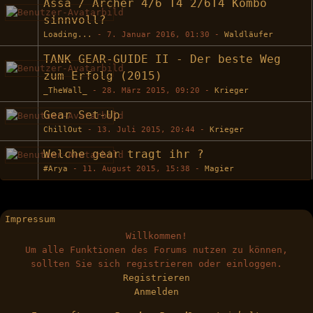
Assa / Archer 4/6 T4 2/6T4 Kombo
sinnvoll?
Loading...
-
7. Januar 2016, 01:30
-
Waldläufer
TANK GEAR-GUIDE II - Der beste Weg
zum Erfolg (2015)
_TheWall_
-
28. März 2015, 09:20
-
Krieger
Gear Set-Up
ChillOut
-
13. Juli 2015, 20:44
-
Krieger
Welche gear tragt ihr ?
#Arya
-
11. August 2015, 15:38
-
Magier
Impressum
Willkommen!
Um alle Funktionen des Forums nutzen zu können,
sollten Sie sich registrieren oder einloggen.
Registrieren
Anmelden