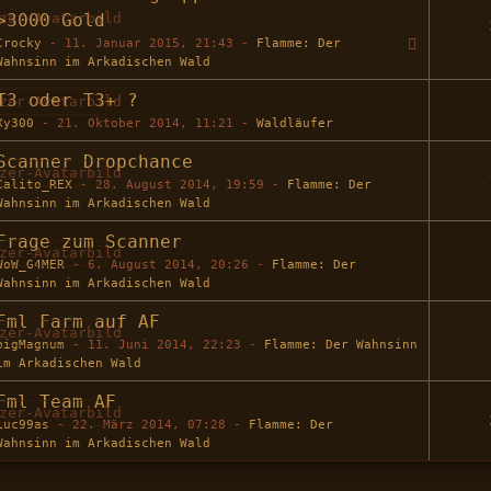
>3000 Gold
Crocky
-
11. Januar 2015, 21:43
-
Flamme: Der
1
2
Wahnsinn im Arkadischen Wald
T3 oder T3+ ?
Xy300
-
21. Oktober 2014, 11:21
-
Waldläufer
Scanner Dropchance
Calito_REX
-
28. August 2014, 19:59
-
Flamme: Der
Wahnsinn im Arkadischen Wald
Frage zum Scanner
WoW_G4MER
-
6. August 2014, 20:26
-
Flamme: Der
Wahnsinn im Arkadischen Wald
Fml Farm auf AF
bigMagnum
-
11. Juni 2014, 22:23
-
Flamme: Der Wahnsinn
im Arkadischen Wald
Fml Team AF
Luc99as
-
22. März 2014, 07:28
-
Flamme: Der
1
2
Wahnsinn im Arkadischen Wald