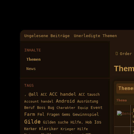
Ungelesene Beiträge
Unerledigte Themen
INHALTE
Order
Themen
Them
News
TAGS
Theme
ACC handel
@all
ACC tausch
,
ACC
Android
Thema
Ausrüstung
Account handel
Bug
Event
Beruf
Boss
Charakter
Equip
Farm
Fml
Gewinnspiel
Fragen
Gems
Gilde
Ios
Gilden suche
Hilfe,
Hob
Kerker
Kleriker
Krieger Hilfe