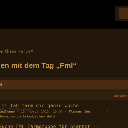
»
 & Chaos Forum
en mit dem Tag „Fml“
n
Antwor
Fml tab farm die ganze woche
RedSheep
-
15. April 2015, 15:03
-
Flamme: Der
Wahnsinn im Arkadischen Wald
Suche FML Farmgruppe für Scanner --