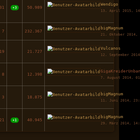
Wendigo
31
50.989
+3
13. April 2015, 1
bigMagnum
7
232.367
21. Oktober 2014,
Vulcanos
19
21.727
12. September 201
GigaKreiderUnba
8
12.398
7. August 2014, 0
bigMagnum
3
18.875
11. Juni 2014, 23
bigMagnum
21
40.945
+1
29. März 2014, 14