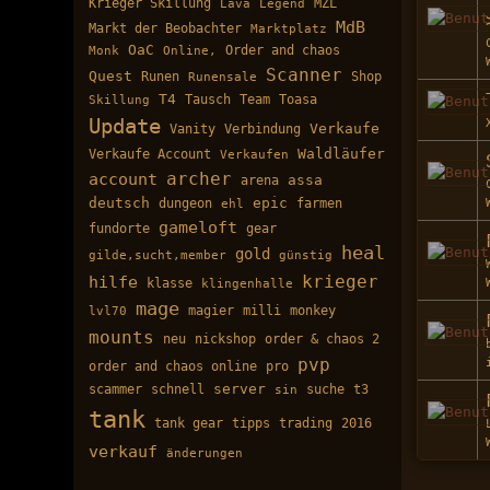
Krieger Skillung
MZL
Lava
Legend
MdB
Markt der Beobachter
Marktplatz
OaC
Order and chaos
Monk
Online,
Scanner
Quest
Runen
Shop
Runensale
T4
Tausch
Team
Toasa
Skillung
Update
Verkaufe
Vanity
Verbindung
Verkaufe Account
Waldläufer
Verkaufen
archer
account
assa
arena
deutsch
epic
farmen
dungeon
ehl
gameloft
fundorte
gear
heal
gold
gilde,sucht,member
günstig
krieger
hilfe
klasse
klingenhalle
mage
magier
milli
monkey
lvl70
mounts
neu
nickshop
order & chaos 2
pvp
order and chaos online
pro
server
scammer
schnell
suche
t3
sin
tank
tank gear
tipps
trading
2016
verkauf
änderungen