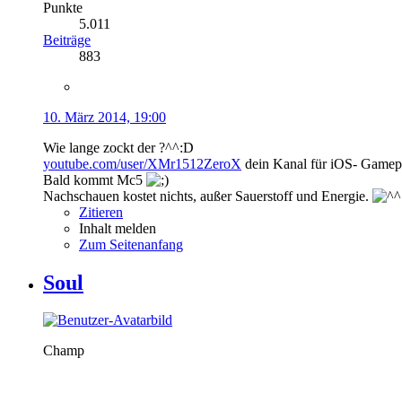
Punkte
5.011
Beiträge
883
10. März 2014, 19:00
Wie lange zockt der ?^^:D
youtube.com/user/XMr1512ZeroX
dein Kanal für iOS- Gamep
Bald kommt Mc5
Nachschauen kostet nichts, außer Sauerstoff und Energie.
Zitieren
Inhalt melden
Zum Seitenanfang
Soul
Champ