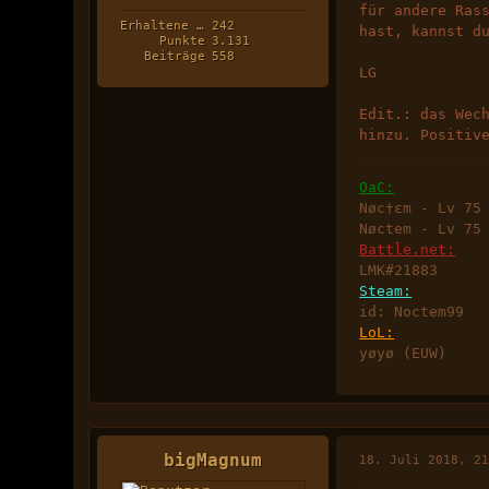
für andere Ras
Erhaltene Likes
242
hast, kannst d
Punkte
3.131
Beiträge
558
LG
Edit.: das Wec
hinzu. Positiv
OaC:
Nøc†εm - Lv 75
Nøctem - Lv 75
Battle.net:
LMK#21883
Steam:
id: Noctem99
LoL:
yøyø (EUW)
bigMagnum
18. Juli 2018, 2