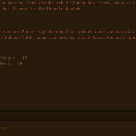
sen kaufen. Sind glaube ich 99 Runen das Stück, wenn ich
u bei Blandy die Reitkünste kaufen.
hseln der Rasse fügt deinem Char jedoch auch automatisch
er Nebeneffekt, wenn man sowieso seine Rasse wechseln mö
 Ranger - AF
 Monk - AF
1:18