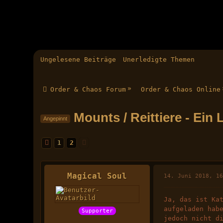
Ungelesene Beiträge
Unerledigte Themen
»
Order & Chaos Forum
Order & Chaos Online
Mounts / Reittiere - Ein
Angepinnt
1
2
Magical Soul
14. Juni 2018, 1
Ja, das ist Ka
aufgeladen hab
Supporter
jedoch nicht d