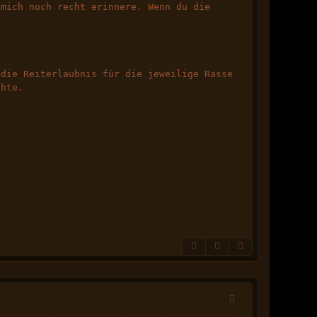
 mich noch recht erinnere. Wenn du die
 die Reiterlaubnis für die jeweilige Rasse
chte.