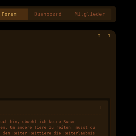
Forum
Dashboard
Mitglieder
auch hin, obwohl ich keine Runen
ten. Um andere Tiere zu reiten, musst du
r dem Reiter Reittiere die Reiterlaubnis