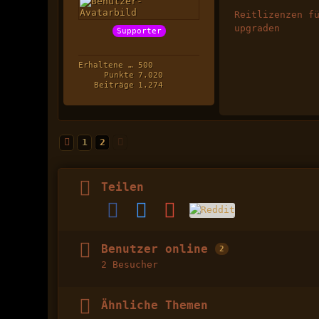
Reitlizenzen f
upgraden
Supporter
Erhaltene Likes
500
Punkte
7.020
Beiträge
1.274
1
2
Teilen
Benutzer online
2
2 Besucher
Ähnliche Themen