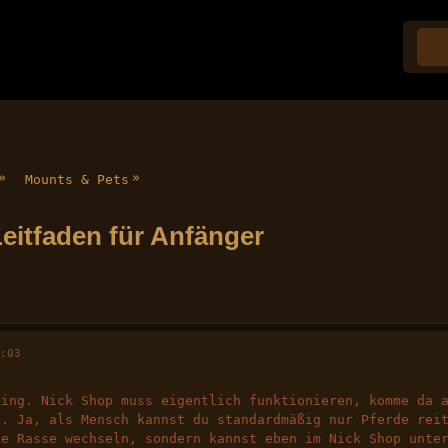
»
»
Mounts & Pets
 Leitfaden für Anfänger
6:03
ting. Nick Shop muss eigentlich funktionieren, komme da 
e. Ja, als Mensch kannst du standardmäßig nur Pferde rei
ie Rasse wechseln, sondern kannst eben im Nick Shop unte