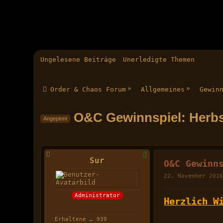
Ungelesene Beiträge
Unerledigte Themen
»
»
Order & Chaos Forum
Allgemeines
Gewin
O&C Gewinnspiel: Herbst 
Angepinnt
Sur
O&C Gewinn
22. November 201
Administrator
Herzlich W
Erhaltene Likes
939