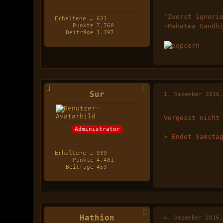
'Zuerst ignori
Erhaltene Likes
631
Punkte
7.760
-Mahatma Gandh
Beiträge
1.397
Sur
1. Dezember 2016
Vergesst nicht
Administrator
> Endet Samsta
Erhaltene Likes
939
Punkte
4.481
Beiträge
453
Hathion
4. Dezember 2016