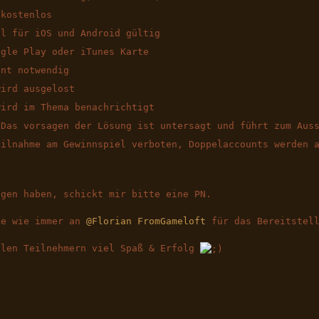
 kostenlos
el für iOS und Android gültig
ogle Play oder iTunes Karte
unt notwendig
wird ausgelost
wird im Thema benachrichtigt
 Das vorsagen der Lösung ist untersagt und führt zum Aus
eilnahme am Gewinnspiel verboten, Doppelaccounts werden 
agen haben, schickt mir bitte eine PN.
ke wie immer an
@Florian FromGameloft
für das Bereitstell
llen Teilnehmern viel Spaß & Erfolg