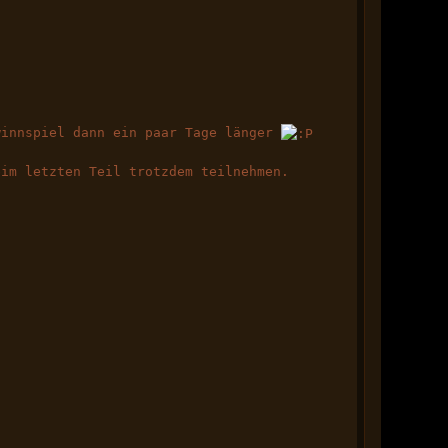
winnspiel dann ein paar Tage länger
eim letzten Teil trotzdem teilnehmen.