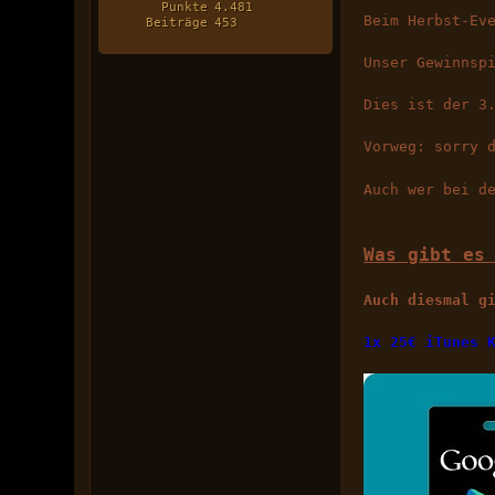
Punkte
4.481
Beim Herbst-Ev
Beiträge
453
Unser Gewinnsp
Dies ist der 3
Vorweg: sorry 
Auch wer bei d
Was gibt es
Auch diesmal g
1x 25€ iTunes 