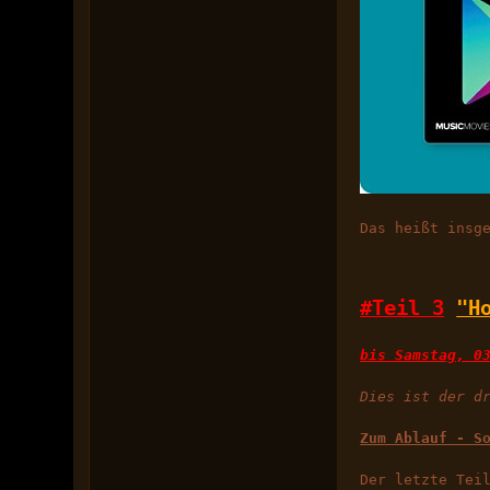
Das heißt insg
#Teil 3
"H
bis Samstag, 0
Dies ist der d
Zum Ablauf - S
Der letzte Tei