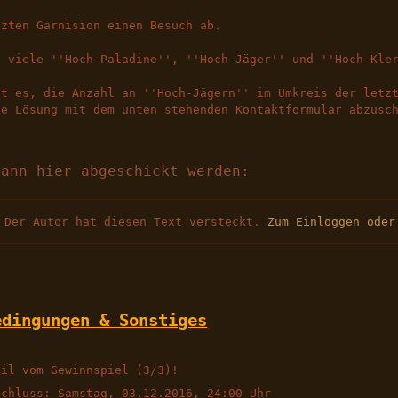
tzten Garnision einen Besuch ab.
t viele ''Hoch-Paladine'', ''Hoch-Jäger'' und ''Hoch-Kle
st es, die Anzahl an ''Hoch-Jägern'' im Umkreis der letz
ge Lösung mit dem unten stehenden Kontaktformular abzusc
kann hier abgeschickt werden:
Der Autor hat diesen Text versteckt.
Zum Einloggen oder
edingungen & Sonstiges
eil vom Gewinnspiel (3/3)!
schluss: Samstag, 03.12.2016, 24:00 Uhr