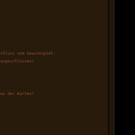
schluss vom Gewinnspiel.
ausgeschlossen!
en der Karten!