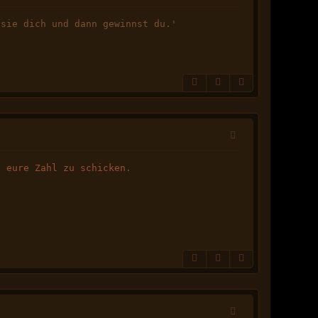
 sie dich und dann gewinnst du.'
g eure Zahl zu schicken.