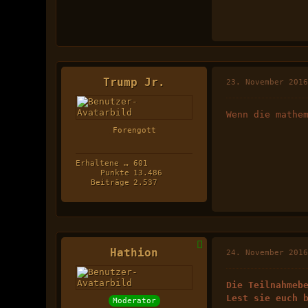
Trump Jr.
23. November 201
Wenn die mathe
Forengott
Erhaltene Likes
601
Punkte
13.486
Beiträge
2.537
Hathion
24. November 201
Die Teilnahmeb
Lest sie euch 
Moderator