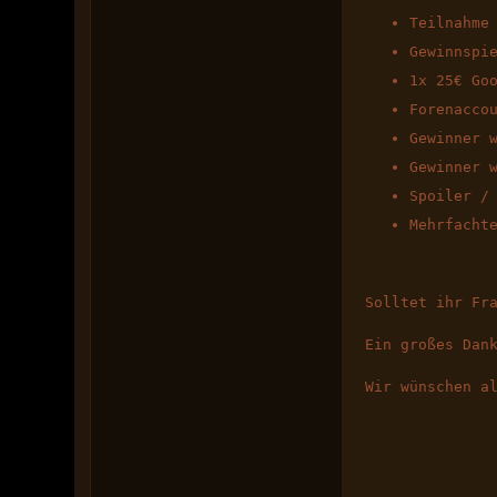
Teilnahme
Gewinnspi
1x 25€ Go
Forenacco
Gewinner 
Gewinner 
Spoiler /
Mehrfacht
Solltet ihr Fr
Ein großes Dan
Wir wünschen a