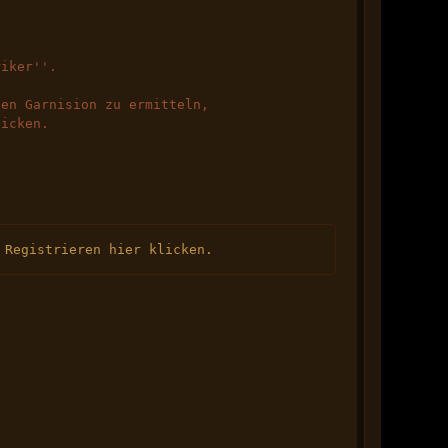
riker''.
ten Garnision zu ermitteln,
hicken.
 Registrieren hier klicken.