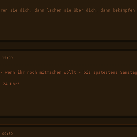
eren sie dich, dann lachen sie über dich, dann bekämpfen
i
, 15:09
 - wenn ihr noch mitmachen wollt - bis spätestens Samsta
g 24 Uhr!
, 00:50