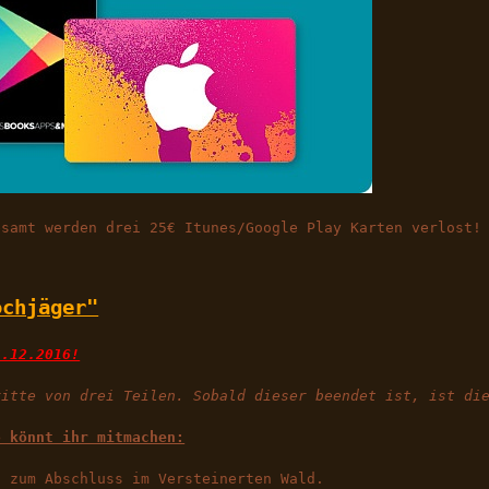
esamt werden drei 25€ Itunes/Google Play Karten verlost!
ochjäger"
3.12.2016!
ritte von drei Teilen. Sobald dieser beendet ist, ist di
o könnt ihr mitmachen:
l zum Abschluss im Versteinerten Wald.