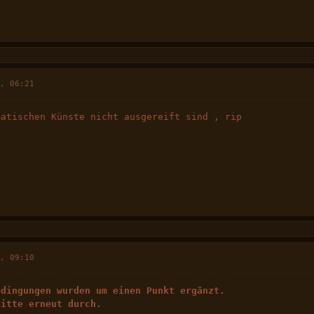
6, 06:21
matischen Künste nicht ausgereift sind , rip
6, 09:10
edingungen wurden um einen Punkt ergänzt.
bitte erneut durch.