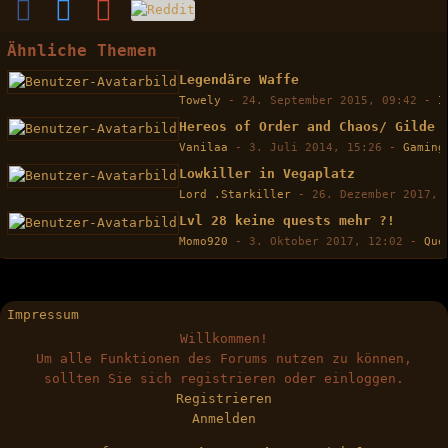
Ähnliche Themen
Legendäre Waffe
Towely
-
24. September 2015, 09:42
-
I
Hereos of Order and Chaos/ Gilde
Vanilaa
-
3. Juli 2014, 15:26
-
Gaming
Lowkiller in Vegaplatz
Lord .Starkiller
-
26. Dezember 2017, 
Lvl 28 keine quests mehr ?!
Momo920
-
3. Oktober 2017, 12:02
-
Que
Impressum
Willkommen!
Um alle Funktionen des Forums nutzen zu können,
sollten Sie sich registrieren oder einloggen.
Registrieren
Anmelden