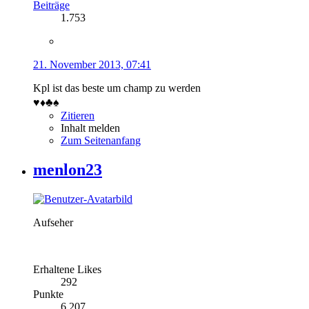
Beiträge
1.753
21. November 2013, 07:41
Kpl ist das beste um champ zu werden
♥︎♦︎♣︎♠︎
Zitieren
Inhalt melden
Zum Seitenanfang
menlon23
Aufseher
Erhaltene Likes
292
Punkte
6.207