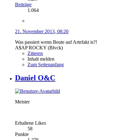
Beiträge
1.064
21. November 2013, 08:20
Was passiert wenn Beute auf Artefakt is?!
A$AP ROCKY (Blvck)
Zitieren
Inhalt melden
Zum Seitenanfang
Daniel O&C
Meister
Erhaltene Likes
58
Punkte
1.276