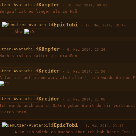
Kämpfer
-
10. Mai 2014, 09:02
Bergauf ist es länger als zu Fuß
EpicTobi
-
10. Mai 2014, 10:47
Aha
Kämpfer
-
6. Mai 2014, 23:26
Nachts ist es kälter als draußen
Kreider
-
1. Mai 2014, 21:50
Alles ist auf einem acc, also alle 4, ich würde deinen M
Kreider
-
1. Mai 2014, 21:06
Ich würde auch zuerst Daten geben damit du mir vertraus
klares nein
EpicTobi
-
1. Mai 2014, 21:17
Also ich würde es machen aber ich hab keine Emai