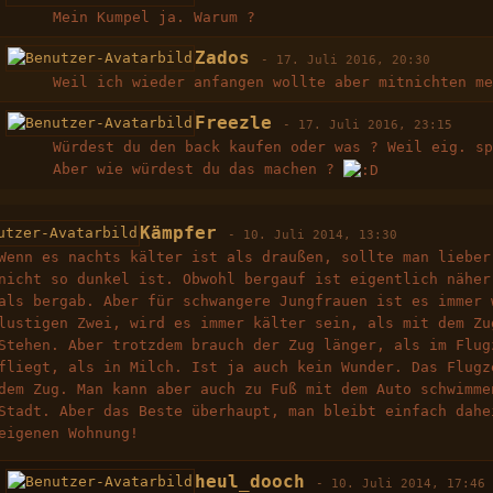
Mein Kumpel ja. Warum ?
Zados
-
17. Juli 2016, 20:30
Weil ich wieder anfangen wollte aber mitnichten m
Freezle
-
17. Juli 2016, 23:15
Würdest du den back kaufen oder was ? Weil eig. s
Aber wie würdest du das machen ?
Kämpfer
-
10. Juli 2014, 13:30
Wenn es nachts kälter ist als draußen, sollte man lieber
nicht so dunkel ist. Obwohl bergauf ist eigentlich näher
als bergab. Aber für schwangere Jungfrauen ist es immer 
lustigen Zwei, wird es immer kälter sein, als mit dem Zu
Stehen. Aber trotzdem brauch der Zug länger, als im Flug
fliegt, als in Milch. Ist ja auch kein Wunder. Das Flugz
dem Zug. Man kann aber auch zu Fuß mit dem Auto schwimme
Stadt. Aber das Beste überhaupt, man bleibt einfach dahe
eigenen Wohnung!
heul_dooch
-
10. Juli 2014, 17:46