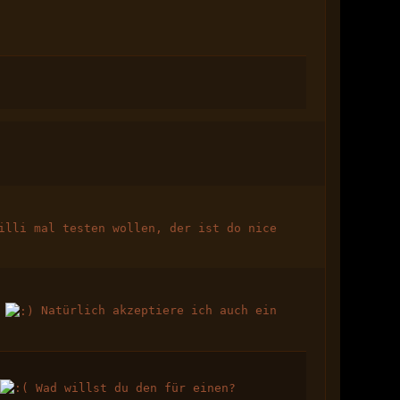
illi mal testen wollen, der ist do nice
t
Natürlich akzeptiere ich auch ein
l
Wad willst du den für einen?