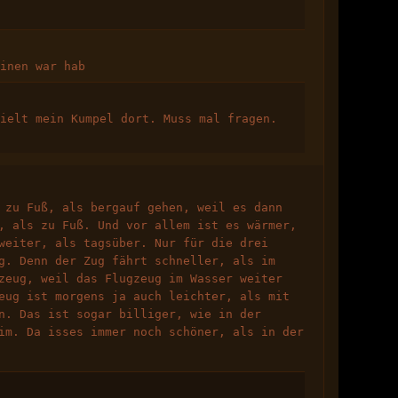
einen war hab
pielt mein Kumpel dort. Muss mal fragen.
 zu Fuß, als bergauf gehen, weil es dann
, als zu Fuß. Und vor allem ist es wärmer,
weiter, als tagsüber. Nur für die drei
g. Denn der Zug fährt schneller, als im
zeug, weil das Flugzeug im Wasser weiter
eug ist morgens ja auch leichter, als mit
n. Das ist sogar billiger, wie in der
im. Da isses immer noch schöner, als in der