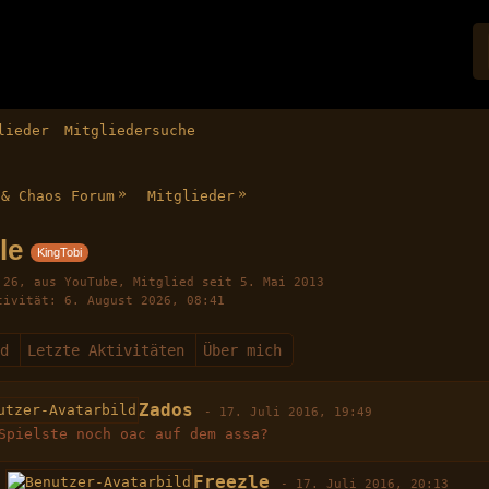
lieder
Mitgliedersuche
»
»
 & Chaos Forum
Mitglieder
zle
KingTobi
26
aus YouTube
Mitglied seit 5. Mai 2013
tivität
6. August 2026, 08:41
nd
Letzte Aktivitäten
Über mich
Zados
-
17. Juli 2016, 19:49
Spielste noch oac auf dem assa?
Freezle
-
17. Juli 2016, 20:13