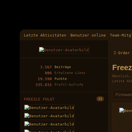
Letzte Aktivitäten
Benutzer online
Team-Mitg
Order
Free
3.567
Beiträge
806
Erhaltene Likes
Männlich
19.590
Punkte
Letzte Ak
335.831
Profil-Aufrufe
Pinnwa
FREEZLE FOLGT
31