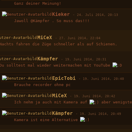
Ganz deiner Meinung!
Kieker
-
24. Juli 2014, 20:13
Jawoll @Kämpfer . So muss das!!!
MiCeX
-
27. Juni 2014, 22:04
Nachts fahren die Züge schneller als auf Schienen.
Kämpfer
-
19. Juni 2014, 20:31
Du solltest mal wieder weitermachen mit YouTube
EpicTobi
-
19. Juni 2014, 20:40
Brauche recorder ohne pc
MiCeX
-
19. Juni 2014, 20:42
Ich nehm ja auch mit Kamera auf
aber wenigst
Kämpfer
-
19. Juni 2014, 20:49
Kamera ist eine Alternative