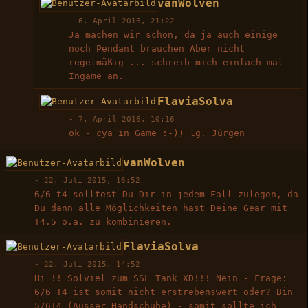
vanWolven
-
6. April 2016, 21:22
Ja machen wir schon, da ja auch einige
noch Pendant brauchen Aber nicht
regelmäßig ... schreib mich einfach mal
Ingame an.
FlaviaSolva
-
7. April 2016, 10:16
ok - cya in Game :-)) lg. Jürgen
vanWolven
-
22. Juli 2015, 16:52
6/6 t4 solltest Du Dir in jedem Fall zulegen, da
Du dann alle Möglichkeiten hast Deine Gear mit
T4.5 o.a. zu kombinieren.
FlaviaSolva
-
22. Juli 2015, 14:52
Hi !! Solviel zum SSL Tank XD!!! Nein - Frage:
6/6 T4 ist somit nicht erstrebenswert oder? Bin
5/6T4 (Ausser Handschuhe) - somit sollte ich