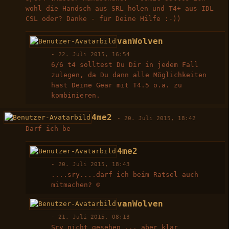
wohl die Handsch aus SRL holen und T4+ aus IDL
CSL oder? Danke - für Deine Hilfe :-))
vanWolven
-
22. Juli 2015, 16:54
6/6 t4 solltest Du Dir in jedem Fall
zulegen, da Du dann alle Möglichkeiten
hast Deine Gear mit T4.5 o.a. zu
kombinieren.
4me2
-
20. Juli 2015, 18:42
Darf ich be
4me2
-
20. Juli 2015, 18:43
....sry....darf ich beim Rätsel auch
mitmachen? ☺️
vanWolven
-
21. Juli 2015, 08:13
Sry nicht gesehen ... aber klar