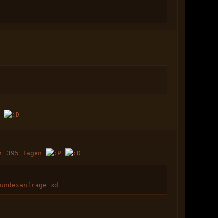
u
or 395 Tagen
undesanfrage xd