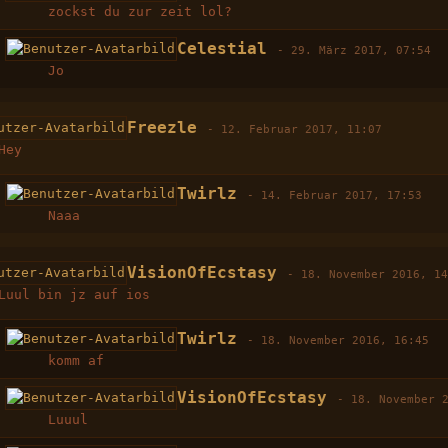
zockst du zur zeit lol?
Celestial
-
29. März 2017, 07:54
Jo
Freezle
-
12. Februar 2017, 11:07
Hey
Twirlz
-
14. Februar 2017, 17:53
Naaa
VisionOfEcstasy
-
18. November 2016, 1
Luul bin jz auf ios
Twirlz
-
18. November 2016, 16:45
komm af
VisionOfEcstasy
-
18. November 
Luuul