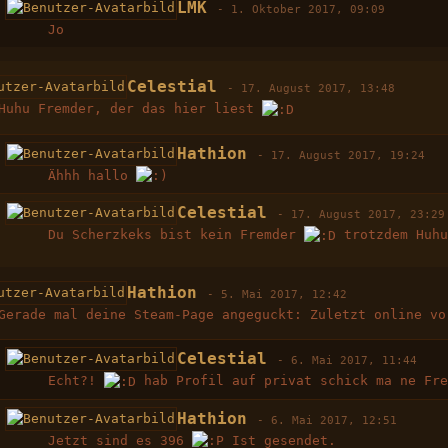
LMK
-
1. Oktober 2017, 09:09
Jo
Celestial
-
17. August 2017, 13:48
Huhu Fremder, der das hier liest
Hathion
-
17. August 2017, 19:24
Ähhh hallo
Celestial
-
17. August 2017, 23:29
Du Scherzkeks bist kein Fremder
trotzdem Huh
Hathion
-
5. Mai 2017, 12:42
Gerade mal deine Steam-Page angeguckt: Zuletzt online v
Celestial
-
6. Mai 2017, 11:44
Echt?!
hab Profil auf privat schick ma ne Fre
Hathion
-
6. Mai 2017, 12:51
Jetzt sind es 396
Ist gesendet.