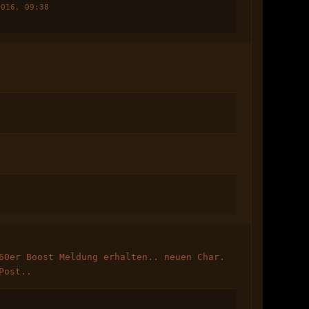
2016, 09:38
60er Boost Meldung erhalten.. neuen Char.
Post..