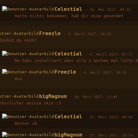
Celestial
-
16. Mai 2017, 09:32
Hatte nichts bekommen, hab dir eine gesendet
Freezle
-
3. April 2017, 10:29
Zockst du noch?
Celestial
-
4. April 2017, 07:17
No habs installiert aber alle 2 wochen mal lotto 
Freezle
-
4. April 2017, 16:19
Aso
bigMagnum
-
26. März 2017, 21:48
hässlicher anivia skin :3
Celestial
-
27. März 2017, 08:05
Bester xD
bigMagnum
-
27. März 2017, 16:54