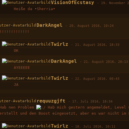
VisionOfEcstasy
-
19. November 
Heiße da •Sherria•
DarkAngel
-
20. August 2016, 10:24
!!!!!!!!!!!!!
Twirlz
-
21. August 2016, 18:33
OK
DarkAngel
-
21. August 2016, 20:13
AYEEEEE
Twirlz
-
22. August 2016, 00:43
JA
requuzgjft
-
17. Juli 2016, 18:34
Hab nen Problem
Hab mich gestern angemeldet, Level 
erstellt und den Boost eingesetzt, aber es war nicht im 
Twirlz
-
18. Juli 2016, 10:11