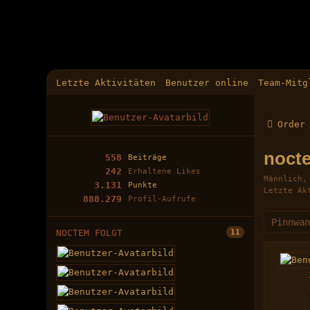
Letzte Aktivitäten
Benutzer online
Team-Mitg
Order
noct
558
Beiträge
242
Erhaltene Likes
Männlich
3.131
Punkte
Letzte Ak
888.279
Profil-Aufrufe
Pinnwa
NOCTEM FOLGT
11