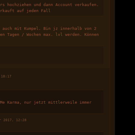
ars hochziehen und dann Account verkaufen.
erkauft auf jeden Fall
- auch mit Kumpel. Bin jz innerhalb von 2
ten Tagen / Wochen max. lvl werden. Können
 18:17
 Me Karma, nur jetzt mittlerweile immer
r 2017, 12:28