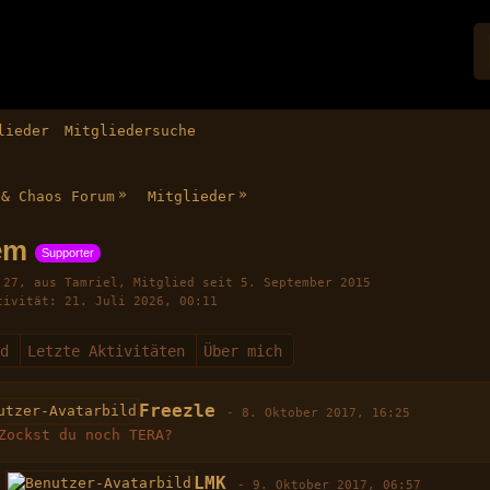
lieder
Mitgliedersuche
»
»
 & Chaos Forum
Mitglieder
em
Supporter
27
aus Tamriel
Mitglied seit 5. September 2015
tivität
21. Juli 2026, 00:11
nd
Letzte Aktivitäten
Über mich
Freezle
-
8. Oktober 2017, 16:25
Zockst du noch TERA?
LMK
-
9. Oktober 2017, 06:57