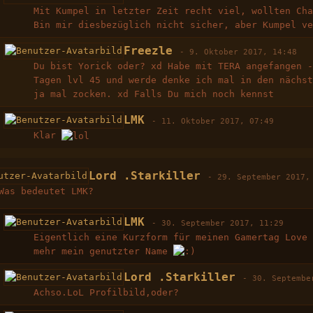
Mit Kumpel in letzter Zeit recht viel, wollten Ch
Bin mir diesbezüglich nicht sicher, aber Kumpel v
Freezle
-
9. Oktober 2017, 14:48
Du bist Yorick oder? xd Habe mit TERA angefangen 
Tagen lvl 45 und werde denke ich mal in den nächs
ja mal zocken. xd Falls Du mich noch kennst
LMK
-
11. Oktober 2017, 07:49
Klar
Lord .Starkiller
-
29. September 2017,
Was bedeutet LMK?
LMK
-
30. September 2017, 11:29
Eigentlich eine Kurzform für meinen Gamertag Love
mehr mein genutzter Name
Lord .Starkiller
-
30. Septembe
Achso.LoL Profilbild,oder?